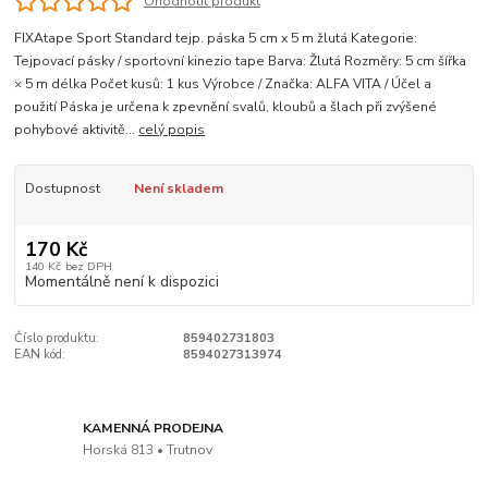
Ohodnotit produkt
FIXAtape Sport Standard tejp. páska 5 cm x 5 m žlutá Kategorie:
Tejpovací pásky / sportovní kinezio tape Barva: Žlutá Rozměry: 5 cm šířka
× 5 m délka Počet kusů: 1 kus Výrobce / Značka: ALFA VITA / Účel a
použití Páska je určena k zpevnění svalů, kloubů a šlach při zvýšené
pohybové aktivitě...
celý popis
Dostupnost
Není skladem
170 Kč
140 Kč
bez DPH
Momentálně není k dispozici
Číslo produktu:
859402731803
EAN kód:
8594027313974
KAMENNÁ PRODEJNA
Horská 813 • Trutnov