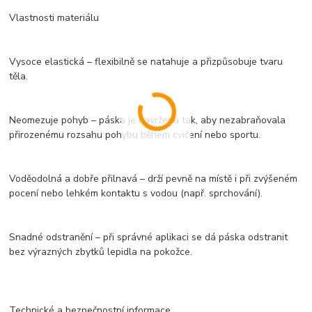
Vlastnosti materiálu
Vysoce elastická – flexibilně se natahuje a přizpůsobuje tvaru
těla.
Neomezuje pohyb – páska je navržena tak, aby nezabraňovala
přirozenému rozsahu pohybu během cvičení nebo sportu.
Voděodolná a dobře přilnavá – drží pevně na místě i při zvýšeném
pocení nebo lehkém kontaktu s vodou (např. sprchování).
Snadné odstranění – při správné aplikaci se dá páska odstranit
bez výrazných zbytků lepidla na pokožce.
Technické a bezpečnostní informace