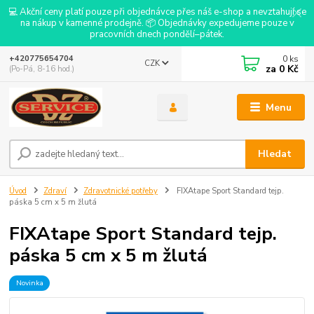
💻 Akční ceny platí pouze při objednávce přes náš e-shop a nevztahují se
na nákup v kamenné prodejně. 📦 Objednávky expedujeme pouze v
pracovních dnech pondělí–pátek.
0
ks
+420775654704
CZK
za
0 Kč
(Po-Pá, 8-16 hod.)
Menu
Hledat
Úvod
Zdraví
Zdravotnické potřeby
FIXAtape Sport Standard tejp.
páska 5 cm x 5 m žlutá
FIXAtape Sport Standard tejp.
páska 5 cm x 5 m žlutá
Novinka