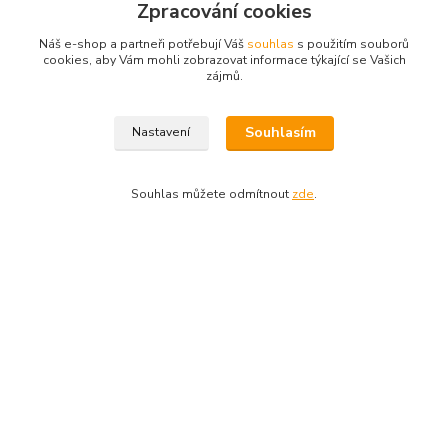
Informace pro zákazníky
Zpracování cookies
O nás
Náš e-shop a partneři potřebují Váš
souhlas
s použitím souborů
cookies, aby Vám mohli zobrazovat informace týkající se Vašich
Jak nakupovat
zájmů.
Obchodní podmínky, odstoupení od kupní smlouvy
Ochrana soukromí
Reklamační řád
Souhlasím
Nastavení
Kontakty
Souhlas můžete odmítnout
zde
.
Platební brána ComGate
Kde nás najdete
Horská 813, Střední Předměstí,
541 01 Trutnov