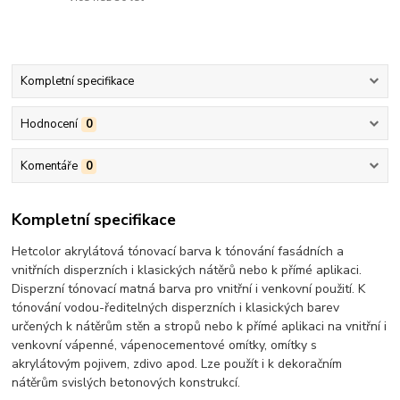
Kompletní specifikace
Hodnocení
0
Komentáře
0
Kompletní specifikace
Hetcolor akrylátová tónovací barva k tónování fasádních a
vnitřních disperzních i klasických nátěrů nebo k přímé aplikaci.
Disperzní tónovací matná barva pro vnitřní i venkovní použití. K
tónování vodou-ředitelných disperzních i klasických barev
určených k nátěrům stěn a stropů nebo k přímé aplikaci na vnitřní i
venkovní vápenné, vápenocementové omítky, omítky s
akrylátovým pojivem, zdivo apod. Lze použít i k dekoračním
nátěrům svislých betonových konstrukcí.