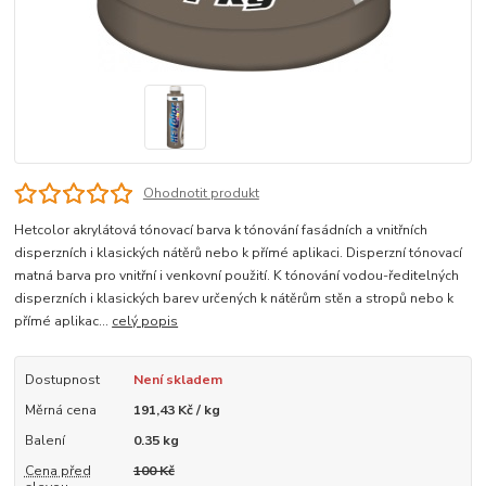
Ohodnotit produkt
Hetcolor akrylátová tónovací barva k tónování fasádních a vnitřních
disperzních i klasických nátěrů nebo k přímé aplikaci. Disperzní tónovací
matná barva pro vnitřní i venkovní použití. K tónování vodou-ředitelných
disperzních i klasických barev určených k nátěrům stěn a stropů nebo k
přímé aplikac...
celý popis
Dostupnost
Není skladem
Měrná cena
191,43 Kč / kg
Balení
0.35 kg
Cena před
100 Kč