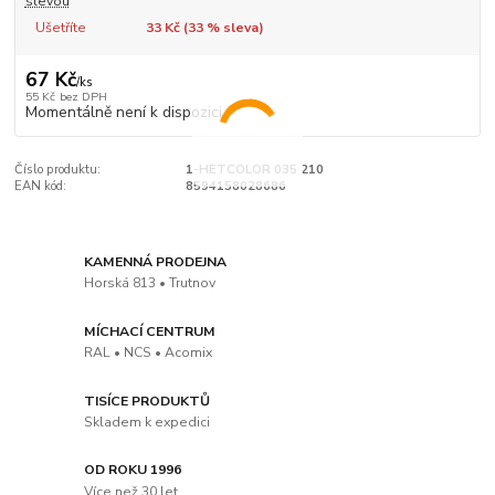
slevou
Ušetříte
33 Kč (
33
% sleva)
67 Kč
/
ks
55 Kč
bez DPH
Momentálně není k dispozici
Číslo produktu:
1-HETCOLOR 035 210
EAN kód:
8594158028686
KAMENNÁ PRODEJNA
Horská 813 • Trutnov
MÍCHACÍ CENTRUM
RAL • NCS • Acomix
TISÍCE PRODUKTŮ
Skladem k expedici
OD ROKU 1996
Více než 30 let