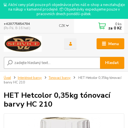
💻 Akční ceny platí pouze při objednávce přes náš e-shop a nevztahují se
na nákup v kamenné prodejně. 📦 Objednávky expedujeme pouze v
pracovních dnech pondělí–pátek.
0
ks
+420775654704
CZK
za
0 Kč
(Po-Pá, 8-16 hod.)
Menu
Hledat
Úvod
Interiérové barvy
Tonovací barvy
HET Hetcolor 0,35kg tónovací
barvy HC 210
HET Hetcolor 0,35kg tónovací
barvy HC 210