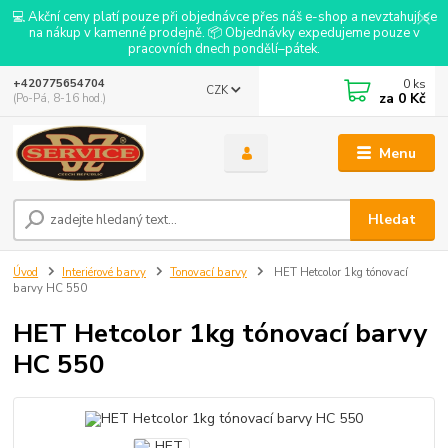
💻 Akční ceny platí pouze při objednávce přes náš e-shop a nevztahují se
na nákup v kamenné prodejně. 📦 Objednávky expedujeme pouze v
pracovních dnech pondělí–pátek.
0
ks
+420775654704
CZK
za
0 Kč
(Po-Pá, 8-16 hod.)
Menu
Hledat
Úvod
Interiérové barvy
Tonovací barvy
HET Hetcolor 1kg tónovací
barvy HC 550
HET Hetcolor 1kg tónovací barvy
HC 550