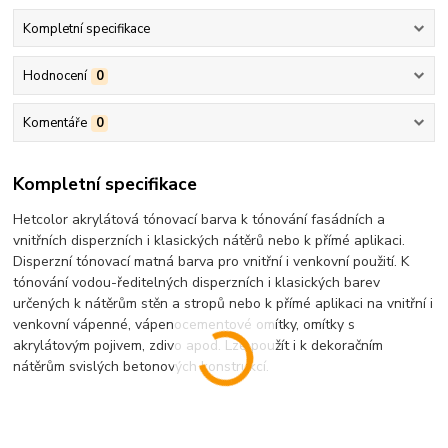
Kompletní specifikace
Hodnocení
0
Komentáře
0
Kompletní specifikace
Hetcolor akrylátová tónovací barva k tónování fasádních a
vnitřních disperzních i klasických nátěrů nebo k přímé aplikaci.
Disperzní tónovací matná barva pro vnitřní i venkovní použití. K
tónování vodou-ředitelných disperzních i klasických barev
určených k nátěrům stěn a stropů nebo k přímé aplikaci na vnitřní i
venkovní vápenné, vápenocementové omítky, omítky s
akrylátovým pojivem, zdivo apod. Lze použít i k dekoračním
nátěrům svislých betonových konstrukcí.