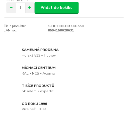
92 Kč
bez DPH
Přidat do košíku
Číslo produktu:
1-HETCOLOR 1KG 550
EAN kód:
8594158028631
KAMENNÁ PRODEJNA
Horská 813 • Trutnov
MÍCHACÍ CENTRUM
RAL • NCS • Acomix
TISÍCE PRODUKTŮ
Skladem k expedici
OD ROKU 1996
Více než 30 let