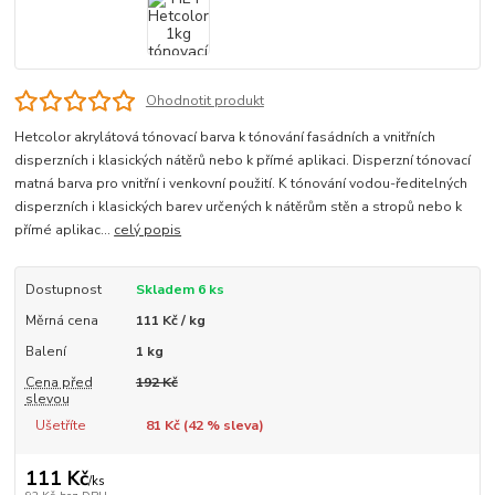
Ohodnotit produkt
Hetcolor akrylátová tónovací barva k tónování fasádních a vnitřních
disperzních i klasických nátěrů nebo k přímé aplikaci. Disperzní tónovací
matná barva pro vnitřní i venkovní použití. K tónování vodou-ředitelných
disperzních i klasických barev určených k nátěrům stěn a stropů nebo k
přímé aplikac...
celý popis
Dostupnost
Skladem 6 ks
Měrná cena
111 Kč / kg
Balení
1 kg
Cena před
192 Kč
slevou
Ušetříte
81 Kč (
42
% sleva)
111 Kč
/
ks