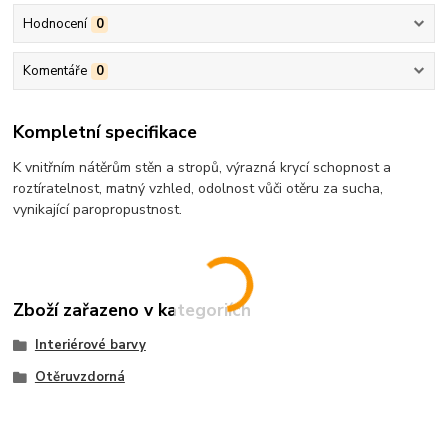
Hodnocení
0
Komentáře
0
Kompletní specifikace
K vnitřním nátěrům stěn a stropů, výrazná krycí schopnost a
roztíratelnost, matný vzhled, odolnost vůči otěru za sucha,
vynikající paropropustnost.
Zboží zařazeno v kategoriích
Interiérové barvy
Otěruvzdorná