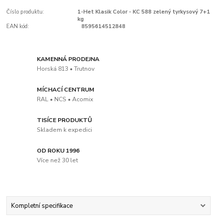
Číslo produktu:
1-Het Klasik Color - KC 588 zelený tyrkysový 7+1
kg
EAN kód:
8595614512848
KAMENNÁ PRODEJNA
Horská 813 • Trutnov
MÍCHACÍ CENTRUM
RAL • NCS • Acomix
TISÍCE PRODUKTŮ
Skladem k expedici
OD ROKU 1996
Více než 30 let
Kompletní specifikace