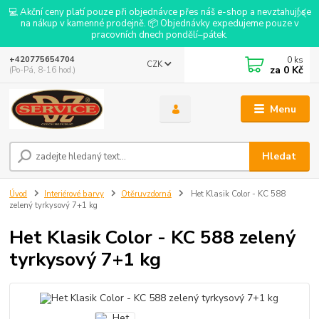
💻 Akční ceny platí pouze při objednávce přes náš e-shop a nevztahují se
na nákup v kamenné prodejně. 📦 Objednávky expedujeme pouze v
pracovních dnech pondělí–pátek.
0
ks
+420775654704
CZK
za
0 Kč
(Po-Pá, 8-16 hod.)
Menu
Hledat
Úvod
Interiérové barvy
Otěruvzdorná
Het Klasik Color - KC 588
zelený tyrkysový 7+1 kg
Het Klasik Color - KC 588 zelený
tyrkysový 7+1 kg