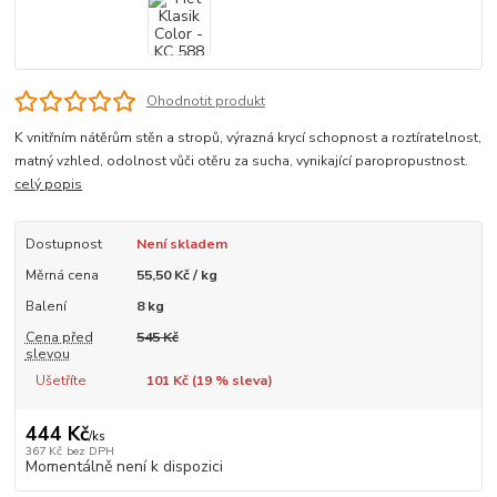
Ohodnotit produkt
K vnitřním nátěrům stěn a stropů, výrazná krycí schopnost a roztíratelnost,
matný vzhled, odolnost vůči otěru za sucha, vynikající paropropustnost.
celý popis
Dostupnost
Není skladem
Měrná cena
55,50 Kč / kg
Balení
8 kg
Cena před
545 Kč
slevou
Ušetříte
101 Kč (
19
% sleva)
444 Kč
/
ks
367 Kč
bez DPH
Momentálně není k dispozici