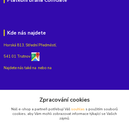
Platební brána ComGate
Kde nás najdete
Horská 813, Střední Předměstí,
541 01 Trutnov
Najdete nás také na
nebo na
Kontakty
Zpracování cookies
Náš e-shop a partneři potřebují Váš
souhlas
s použitím souborů
+420775654704
cookies, aby Vám mohli zobrazovat informace týkající se Vašich
zájmů.
info@eshop-rubin.cz