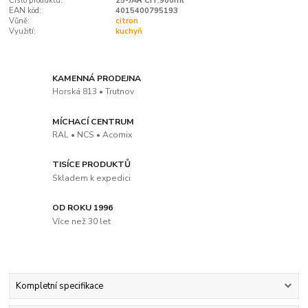
Číslo produktu:
25-JAR CIT.900ml
EAN kód:
4015400795193
Vůně:
citron
Využití:
kuchyň
KAMENNÁ PRODEJNA
Horská 813 • Trutnov
MÍCHACÍ CENTRUM
RAL • NCS • Acomix
TISÍCE PRODUKTŮ
Skladem k expedici
OD ROKU 1996
Více než 30 let
Kompletní specifikace