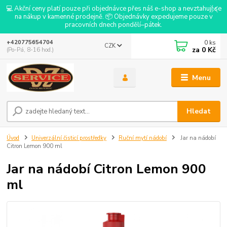
💻 Akční ceny platí pouze při objednávce přes náš e-shop a nevztahují se
na nákup v kamenné prodejně. 📦 Objednávky expedujeme pouze v
pracovních dnech pondělí–pátek.
0
ks
+420775654704
CZK
za
0 Kč
(Po-Pá, 8-16 hod.)
Menu
Hledat
Úvod
Univerzální čisticí prostředky
Ruční mytí nádobí
Jar na nádobí
Citron Lemon 900 ml
Jar na nádobí Citron Lemon 900
ml