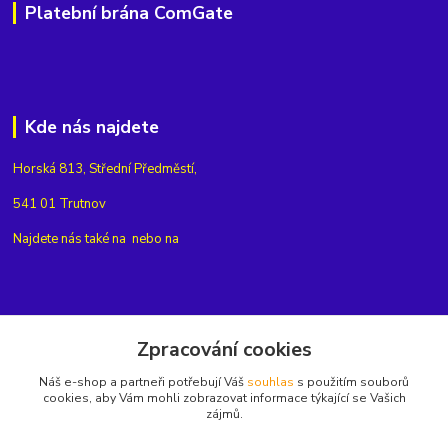
Platební brána ComGate
Kde nás najdete
Horská 813, Střední Předměstí,
541 01 Trutnov
Najdete nás také na
nebo na
Kontakty
Zpracování cookies
Náš e-shop a partneři potřebují Váš
souhlas
s použitím souborů
+420775654704
cookies, aby Vám mohli zobrazovat informace týkající se Vašich
zájmů.
info@eshop-rubin.cz