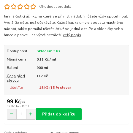
Ohodnotit produkt
Jar má čisticí účinky, na které se při mytí nádobí můžete vždy spolehnout.
Vydrží 3x déle, než očekáváte. Každá kapka umyje spoustu mastného
nádobí, takže pomáhá ušetřit. Ať už se jedná o talíře a skleničky nebo
hrnce a pánve – na výzvě nezáleží.
celý popis
Dostupnost
Skladem 3 ks
Měrná cena
0,11 Kč / ml
Balení
900 ml
Cena před
117 Kč
slevou
Ušetříte
18 Kč (
15
% sleva)
99 Kč
/
ks
82 Kč
bez DPH
Přidat do košíku