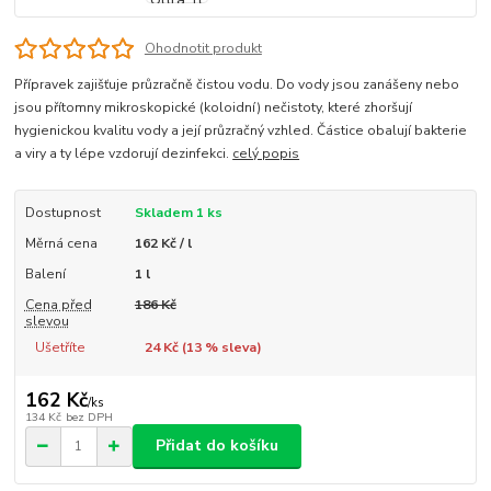
Ohodnotit produkt
Přípravek zajišťuje průzračně čistou vodu. Do vody jsou zanášeny nebo
jsou přítomny mikroskopické (koloidní) nečistoty, které zhoršují
hygienickou kvalitu vody a její průzračný vzhled. Částice obalují bakterie
a viry a ty lépe vzdorují dezinfekci.
celý popis
Dostupnost
Skladem 1 ks
Měrná cena
162 Kč / l
Balení
1 l
Cena před
186 Kč
slevou
Ušetříte
24 Kč (
13
% sleva)
162 Kč
/
ks
134 Kč
bez DPH
Přidat do košíku