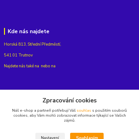
Kde nás najdete
Horská 813, Střední Předměstí,
541 01 Trutnov
Najdete nás také na
nebo na
Kontakty
Zpracování cookies
Náš e-shop a partneři potřebují Váš
souhlas
s použitím souborů
+420775654704
cookies, aby Vám mohli zobrazovat informace týkající se Vašich
zájmů.
info@eshop-rubin.cz
Souhlasím
Nastavení