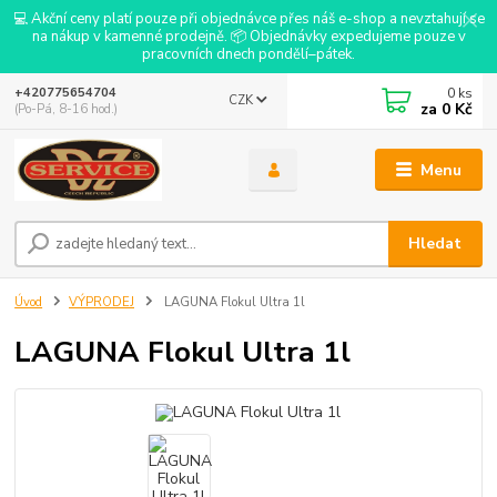
💻 Akční ceny platí pouze při objednávce přes náš e-shop a nevztahují se
na nákup v kamenné prodejně. 📦 Objednávky expedujeme pouze v
pracovních dnech pondělí–pátek.
0
ks
+420775654704
CZK
za
0 Kč
(Po-Pá, 8-16 hod.)
Menu
Hledat
Úvod
VÝPRODEJ
LAGUNA Flokul Ultra 1l
LAGUNA Flokul Ultra 1l