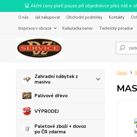
💻 Akční ceny platí pouze při objednávce přes náš e
O nás
Jak nakupovat
Obchodní podmínky
Kontakty
Oc
Inspirace v obraze
Kalkulačka barev
Technický poradce
Úvod
S
Zahradní nábytek z
masivu
MAST
Palivové dřevo
VÝPRODEJ
Paletové zboží + dovoz
po ČR zdarma