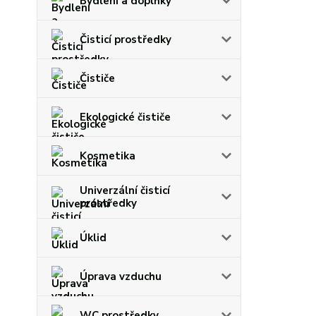
Bydlení a doplňky
Čisticí prostředky
Čističe
Ekologické čističe
Kosmetika
Univerzální čisticí
prostředky
Úklid
Úprava vzduchu
WC prostředky