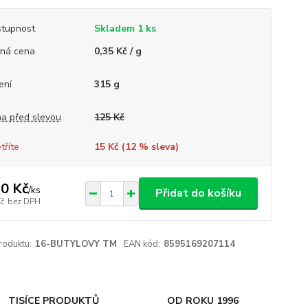
tupnost
Skladem 1 ks
ná cena
0,35 Kč / g
ení
315 g
a před slevou
125 Kč
tříte
15 Kč (
12
% sleva)
0 Kč
/
ks
Přidat do košíku
Kč
bez DPH
roduktu:
16-BUTYLOVY TM
EAN kód:
8595169207114
TISÍCE PRODUKTŮ
OD ROKU 1996