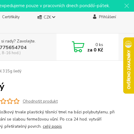
y expedujeme pouze v pracovních dnech pondělí–pátek.
Certifikáty
Přihlášení
CZK
 si rady? Zavolejte.
0
ks
775654704
za
0 Kč
, 8-16 hod.)
l 315g šedý
ý
Ohodnotit produkt
ožkový trvale plastický těsnící tmel na bázi polybutylenu, při
ání se slabou fermežovou vůní. Po cca 24 hod. vytváří
ý, přetíratelný povrch.
celý popis