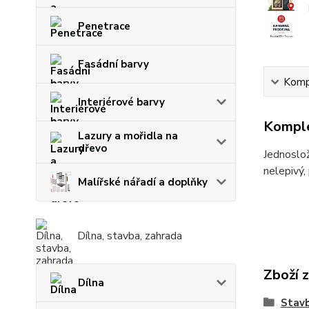
Penetrace
Fasádní barvy
Kompl
Interiérové barvy
Komple
Lazury a mořidla na
dřevo
Jednoslož
nelepivý,
Malířské nářadí a doplňky
Dílna, stavba, zahrada
Zboží 
Dílna
Stav