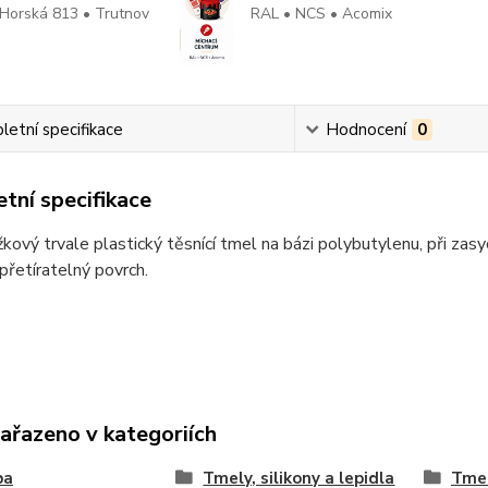
Horská 813 • Trutnov
RAL • NCS • Acomix
etní specifikace
Hodnocení
0
tní specifikace
kový trvale plastický těsnící tmel na bázi polybutylenu, při zas
 přetíratelný povrch.
zařazeno v kategoriích
ba
Tmely, silikony a lepidla
Tme