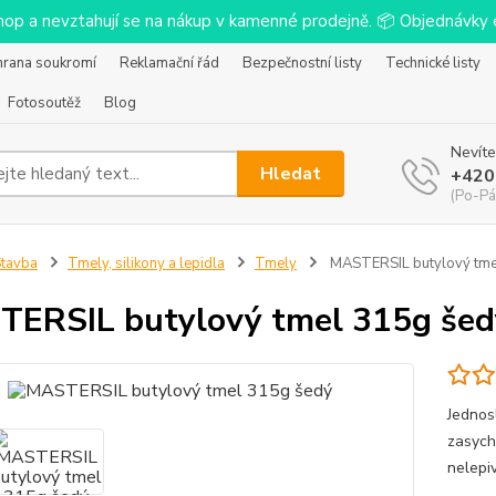
-shop a nevztahují se na nákup v kamenné prodejně. 📦 Objednávk
hrana soukromí
Reklamační řád
Bezpečnostní listy
Technické listy
Fotosoutěž
Blog
Nevíte
Hledat
+420
(Po-Pá
tavba
Tmely, silikony a lepidla
Tmely
MASTERSIL butylový tme
ERSIL butylový tmel 315g šed
Jednosl
zasych
nelepiv