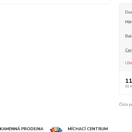
Dos
Měr
Bal
Cen
Uše
11
91 
Číslo p
KAMENNÁ PRODEJNA
MÍCHACÍ CENTRUM