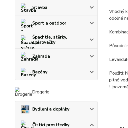
Stavba
Vhodný k 
odolné n
Sport a outdoor
Kombinace
Špachtle, stěrky,
spárovačky
Původní 
Zahrada
Levandul
Bazény
Použití:
pitné vo
Upozorně
Drogerie
Bydlení a doplňky
Čisticí prostředky