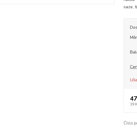
saze, t
Dos
Měr
Bal
Cen
Uše
47
39 
Číslo p