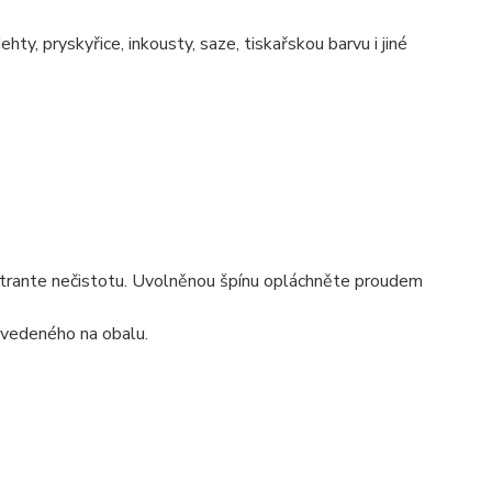
hty, pryskyřice, inkousty, saze, tiskařskou barvu i jiné
strante nečistotu. Uvolněnou špínu opláchněte proudem
uvedeného na obalu.