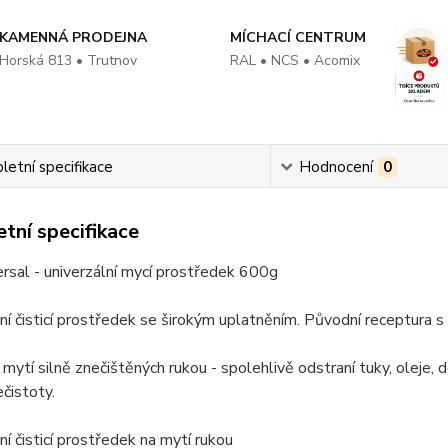
KAMENNÁ PRODEJNA
MÍCHACÍ CENTRUM
Horská 813 • Trutnov
RAL • NCS • Acomix
etní specifikace
Hodnocení
0
tní specifikace
rsal - univerzální mycí prostředek 600g
ní čisticí prostředek se širokým uplatněním. Původní receptura s k
mytí silně znečištěných rukou - spolehlivě odstraní tuky, oleje, de
čistoty.
ní čisticí prostředek na mytí rukou