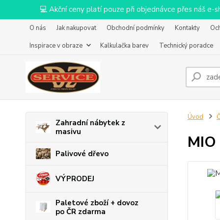
💻 Akční ceny platí pouze při objednávce přes náš e
O nás
Jak nakupovat
Obchodní podmínky
Kontakty
Oc
Inspirace v obraze
Kalkulačka barev
Technický poradce
Úvod
Č
Zahradní nábytek z
masivu
MIO 
Palivové dřevo
VÝPRODEJ
Paletové zboží + dovoz
po ČR zdarma