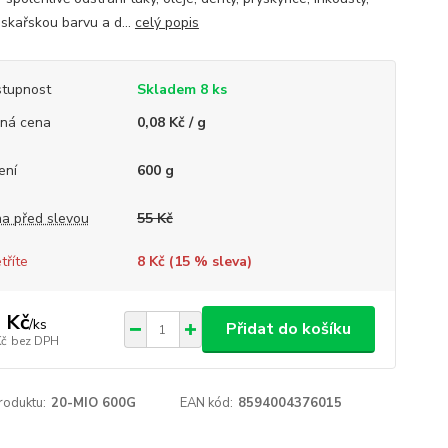
iskařskou barvu a d...
celý popis
tupnost
Skladem 8 ks
ná cena
0,08 Kč / g
ení
600 g
a před slevou
55 Kč
tříte
8 Kč (
15
% sleva)
 Kč
/
ks
Přidat do košíku
Kč
bez DPH
roduktu:
20-MIO 600G
EAN kód:
8594004376015