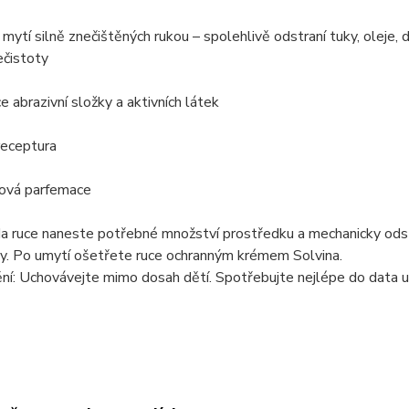
mytí silně znečištěných rukou – spolehlivě odstraní tuky, oleje, de
ečistoty
 abrazivní složky a aktivních látek
receptura
ová parfemace
 Na ruce naneste potřebné množství prostředku a mechanicky od
dy. Po umytí ošetřete ruce ochranným krémem Solvina.
ní: Uchovávejte mimo dosah dětí. Spotřebujte nejlépe do data 