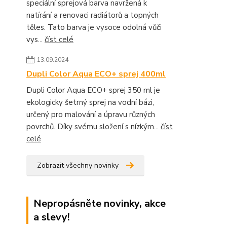
speciální sprejová barva navržená k
natírání a renovaci radiátorů a topných
těles. Tato barva je vysoce odolná vůči
vys...
číst celé
13.09.2024
Dupli Color Aqua ECO+ sprej 400ml
Dupli Color Aqua ECO+ sprej 350 ml je
ekologicky šetrný sprej na vodní bázi,
určený pro malování a úpravu různých
povrchů. Díky svému složení s nízkým...
číst
celé
Zobrazit všechny novinky
Nepropásněte novinky, akce
a slevy!