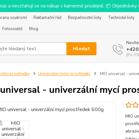
-shop a nevztahují se na nákup v kamenné prodejně. 📦 Objednávk
hrana soukromí
Reklamační řád
Bezpečnostní listy
Technické listy
Fotosoutěž
Blog
Nevíte
Hledat
+420
(Po-Pá
isticí prostředky
Univerzální čisticí prostředky
MIO universal - unive
universal - univerzální mycí pr
MIO uni
prostř
abraziv
rukou -