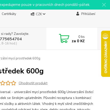
y expedujeme pouze v pracovních dnech pondělí–pátek.
Certifikáty
Přihlášení
CZK
 si rady? Zavolejte.
0
ks
775654704
za
0 Kč
, 8-16 hod.)
rzální mycí prostředek 600g
ostředek 600g
Ohodnotit produkt
versal - univerzální mycí prostředek 600g Univerzální čisticí
edek se širokým uplatněním. Původní receptura s kombinací
ní složky a aktivních látek. Vhodný k mytí silně znečištěných
 spolehlivě odstraní tuky, oleje, dehty, pryskyřice, inkousty,