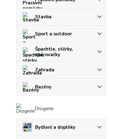
Stavba
Sport a outdoor
Špachtle, stěrky,
spárovačky
Zahrada
Bazény
Drogerie
Bydlení a doplňky