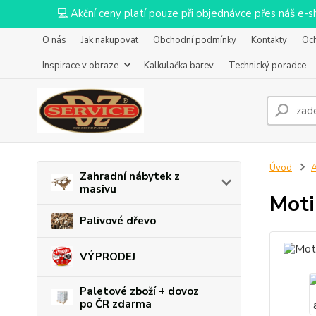
💻 Akční ceny platí pouze při objednávce přes náš e
O nás
Jak nakupovat
Obchodní podmínky
Kontakty
Oc
Inspirace v obraze
Kalkulačka barev
Technický poradce
Úvod
Zahradní nábytek z
masivu
Moti
Palivové dřevo
VÝPRODEJ
Paletové zboží + dovoz
po ČR zdarma