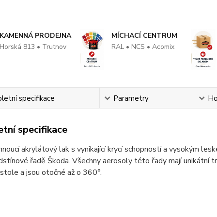
KAMENNÁ PRODEJNA
MÍCHACÍ CENTRUM
Horská 813 • Trutnov
RAL • NCS • Acomix
etní specifikace
Parametry
Ho
tní specifikace
noucí akrylátový lak s vynikající krycí schopností a vysokým les
dstínové řadě Škoda. Všechny aerosoly této řady mají unikátní trys
pistole a jsou otočné až o 360°.