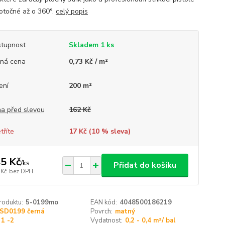
 otočné až o 360°.
celý popis
tupnost
Skladem 1 ks
ná cena
0,73 Kč / m²
ení
200 m²
a před slevou
162 Kč
tříte
17 Kč (
10
% sleva)
5 Kč
/
ks
Přidat do košíku
 Kč
bez DPH
roduktu:
5-0199mo
EAN kód:
4048500186219
SD0199 černá
Povrch:
matný
1 -2
Vydatnost:
0,2 - 0,4 m²/ bal