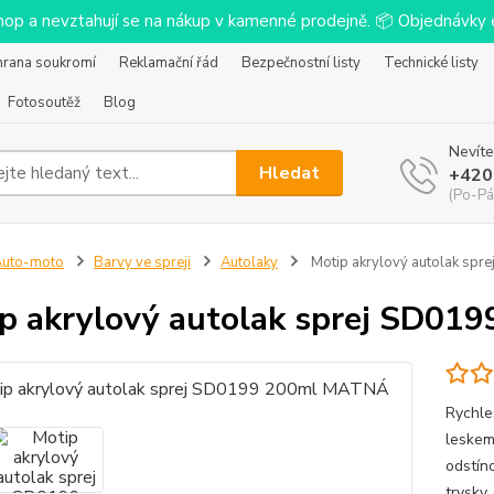
-shop a nevztahují se na nákup v kamenné prodejně. 📦 Objednávk
hrana soukromí
Reklamační řád
Bezpečnostní listy
Technické listy
Fotosoutěž
Blog
Nevíte
Hledat
+420
(Po-Pá
Auto-moto
Barvy ve spreji
Autolaky
Motip akrylový autolak sp
p akrylový autolak sprej SD0
Rychle
leskem
odstín
trysky,