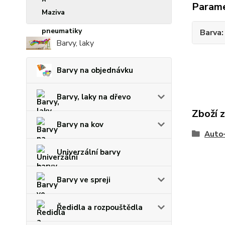
Param
Maziva
Barva
Barvy, laky
Barvy na objednávku
Barvy, laky na dřevo
Zboží 
Barvy na kov
Auto
Univerzální barvy
Barvy ve spreji
Ředidla a rozpouštědla