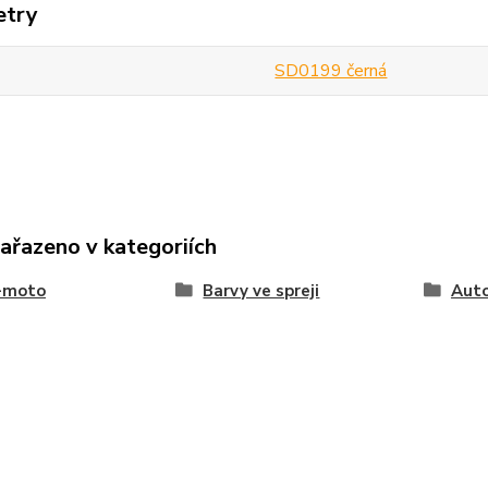
etry
SD0199 černá
zařazeno v kategoriích
-moto
Barvy ve spreji
Auto