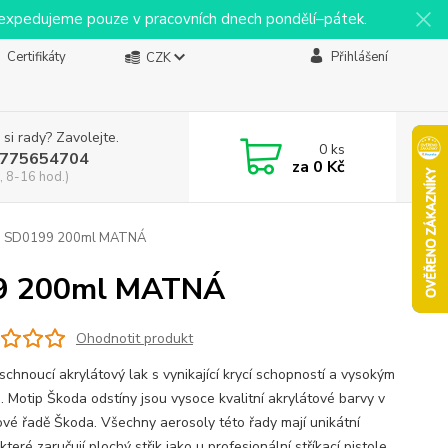
y expedujeme pouze v pracovních dnech pondělí–pátek.
Certifikáty
Přihlášení
CZK
 si rady? Zavolejte.
0
ks
775654704
za
0 Kč
, 8-16 hod.)
rej SD0199 200ml MATNÁ
199 200ml MATNÁ
Ohodnotit produkt
schnoucí akrylátový lak s vynikající krycí schopností a vysokým
. Motip Škoda odstíny jsou vysoce kvalitní akrylátové barvy v
ové řadě Škoda. Všechny aerosoly této řady mají unikátní
 které zaručují plochý střik jako u profesionální stříkací pistole