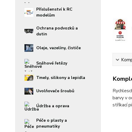
Příslušenství k RC
modelům
Ochrana podvozků a
dutin
Oleje, vazelíny, čističe
Kompl
Sněhové řetězy
Komple
Tmely, silikony a lepidla
Rychlesch
Uvolňovače šroubů
barvy v o
stříkací 
Údržba a oprava
Péče o plasty a
pneumatiky