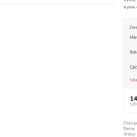
a jsou
Dos
Měr
Bal
Cen
Uše
14
120
Číslo p
Barva:
Vrstvy: