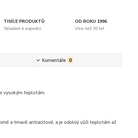
TISÍCE PRODUKTŮ
OD ROKU 1996
Skladem k expedici
Více než 30 let
Komentáře
0
lmi vysokým teplotám.
íbrné a tmavě antracitové, a je odolný vůči teplotám až