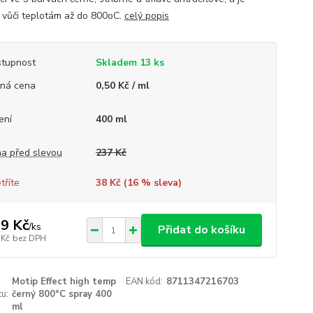
 vůči teplotám až do 800oC.
celý popis
tupnost
Skladem 13 ks
ná cena
0,50 Kč / ml
ení
400 ml
a před slevou
237 Kč
tříte
38 Kč (
16
% sleva)
9 Kč
/
ks
Přidat do košíku
 Kč
bez DPH
Motip Effect high temp
EAN kód:
8711347216703
u:
černý 800°C spray 400
ml