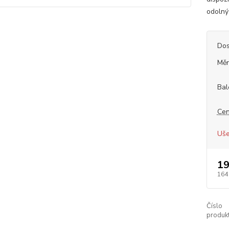
odolný
Dos
Měr
Bal
Cen
Uše
19
164
Číslo
produkt