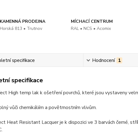
KAMENNÁ PRODEJNA
MÍCHACÍ CENTRUM
Horská 813 • Trutnov
RAL • NCS • Acomix
etní specifikace
Hodnocení
1
tní specifikace
ect High temp lak k ošetření povrchů, které jsou vystaveny ve
olný vůči chemikáliím a povětrnostním vlivům.
ct Heat Resistant Lacquer je k dispozici ve 3 barvách černé, stř
.