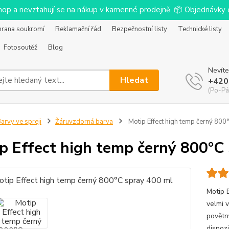
-shop a nevztahují se na nákup v kamenné prodejně. 📦 Objednávk
hrana soukromí
Reklamační řád
Bezpečnostní listy
Technické listy
Fotosoutěž
Blog
Nevíte
Hledat
+420
(Po-Pá
arvy ve spreji
Žáruvzdorná barva
Motip Effect high temp černý 800
p Effect high temp černý 800°C
Motip 
velmi 
povětr
dispozi