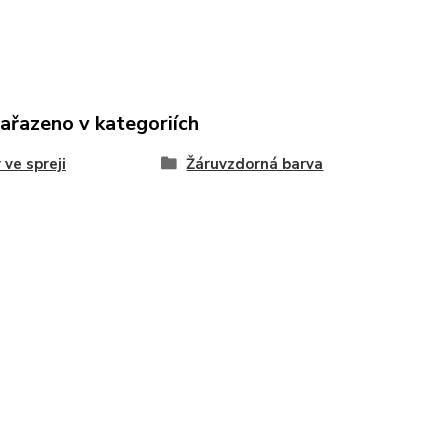
zařazeno v kategoriích
 ve spreji
Žáruvzdorná barva