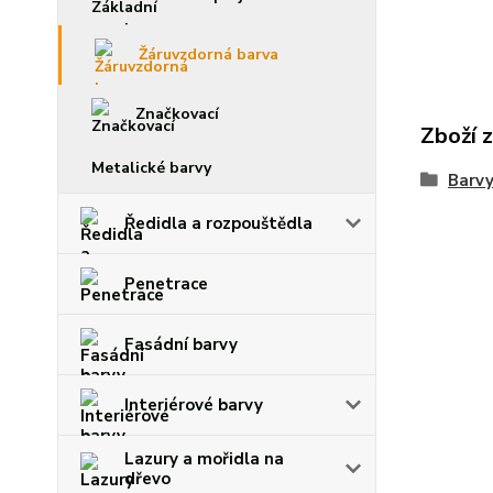
Žáruvzdorná barva
Značkovací
Zboží 
Metalické barvy
Barvy
Ředidla a rozpouštědla
Penetrace
Fasádní barvy
Interiérové barvy
Lazury a mořidla na
dřevo