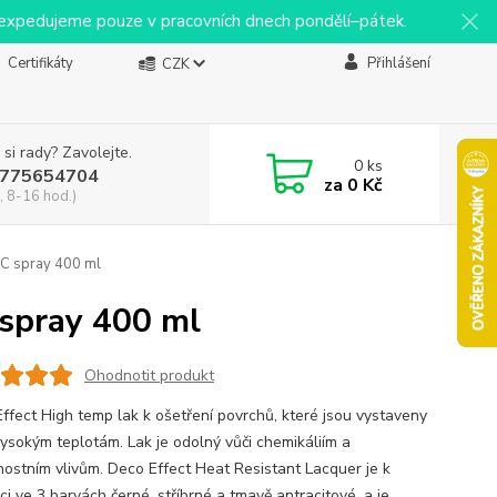
y expedujeme pouze v pracovních dnech pondělí–pátek.
Certifikáty
Přihlášení
CZK
 si rady? Zavolejte.
0
ks
775654704
za
0 Kč
, 8-16 hod.)
°C spray 400 ml
 spray 400 ml
Ohodnotit produkt
Effect High temp lak k ošetření povrchů, které jsou vystaveny
vysokým teplotám. Lak je odolný vůči chemikáliím a
nostním vlivům. Deco Effect Heat Resistant Lacquer je k
ci ve 3 barvách černé, stříbrné a tmavě antracitové, a je