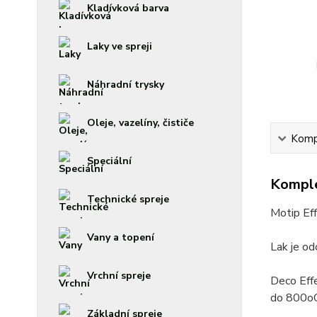
Kladívková barva
Laky ve spreji
Náhradní trysky
Oleje, vazelíny, čističe
Kompl
Speciální
Komple
Technické spreje
Motip Eff
Vany a topení
Lak je od
Vrchní spreje
Deco Effe
do 800oC
Základní spreje