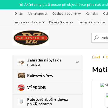
💻 Akční ceny platí pouze při objednávce přes náš e
O nás
Jak nakupovat
Obchodní podmínky
Kontakty
Oc
Inspirace v obraze
Kalkulačka barev
Technický poradce
Úvod
B
Zahradní nábytek z
masivu
Moti
Palivové dřevo
VÝPRODEJ
Paletové zboží + dovoz
po ČR zdarma