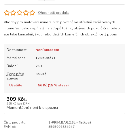
Ohodnotit produkt
Vhodný pro malování minerálních povrchů ve středně zatěžovaných
interiérech jako např. stěn a stropů ložnic, obývacích pokojů či chodeb,
ale také kanceláří, škol nebo dalších komerčních objektů.
celý popis
Dostupnost
Není skladem
Měrná cena
123,60 Kč / l
Balení
2.5 l
Cena před
365 Kč
slevou
Ušetříte
56 Kč (
15
% sleva)
309 Kč
/
ks
255 Kč
bez DPH
Momentálně není k dispozici
Číslo produktu:
1-PRIM.BAR.2,5L - fialková
EAN kód:
8595006834947