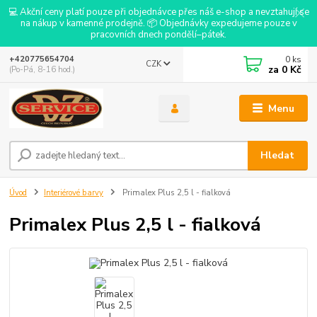
💻 Akční ceny platí pouze při objednávce přes náš e-shop a nevztahují se
na nákup v kamenné prodejně. 📦 Objednávky expedujeme pouze v
pracovních dnech pondělí–pátek.
0
ks
+420775654704
CZK
za
0 Kč
(Po-Pá, 8-16 hod.)
Menu
Hledat
Úvod
Interiérové barvy
Primalex Plus 2,5 l - fialková
Primalex Plus 2,5 l - fialková