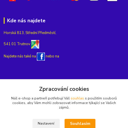
Kde nás najdete
Horská 813, Střední Předměstí,
541 01 Trutnov
Najdete nás také na
nebo na
Kontakty
Zpracování cookies
Náš e-shop a partneři potřebují Váš
souhlas
s použitím souborů
+420775654704
cookies, aby Vám mohli zobrazovat informace týkající se Vašich
zájmů.
info@eshop-rubin.cz
Souhlasím
Nastavení