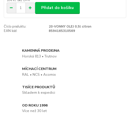
104 Kč
bez DPH
Přidat do košíku
Číslo produktu:
20-VONNY OLEJ 0,5l citron
EAN kód:
8594165310569
KAMENNÁ PRODEJNA
Horská 813 • Trutnov
MÍCHACÍ CENTRUM
RAL • NCS • Acomix
TISÍCE PRODUKTŮ
Skladem k expedici
OD ROKU 1996
Více než 30 let