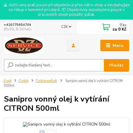
💻 Akční ceny platí pouze při objednávce přes náš e-shop a nevztahují se
na nákup v kamenné prodejně. 📦 Objednávky expedujeme pouze v
pracovních dnech pondělí–pátek.
0
ks
+420775654704
CZK
za
0 Kč
(Po-Pá, 8-16 hod.)
Menu
Hledat
Úvod
Čističe
Čističe podlah
Sanipro vonný olej k vytírání CITRON
500ml
Sanipro vonný olej k vytírání
CITRON 500ml