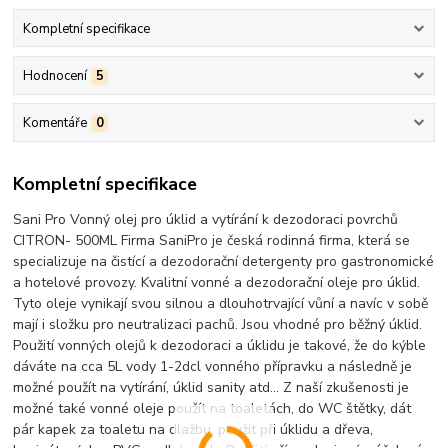
Kompletní specifikace
Hodnocení
5
Komentáře
0
Kompletní specifikace
Sani Pro Vonný olej pro úklid a vytírání k dezodoraci povrchů
CITRON- 500ML Firma SaniPro je česká rodinná firma, která se
specializuje na čistící a dezodorační detergenty pro gastronomické
a hotelové provozy. Kvalitní vonné a dezodorační oleje pro úklid.
Tyto oleje vynikají svou silnou a dlouhotrvající vůní a navíc v sobě
mají i složku pro neutralizaci pachů. Jsou vhodné pro běžný úklid.
Použití vonných olejů k dezodoraci a úklidu je takové, že do kýble
dáváte na cca 5L vody 1-2dcl vonného přípravku a následně je
možné použít na vytírání, úklid sanity atd... Z naší zkušenosti je
možné také vonné oleje použít na toaletách, do WC štětky, dát
pár kapek za toaletu na dlažbu, použít při úklidu a dřeva,