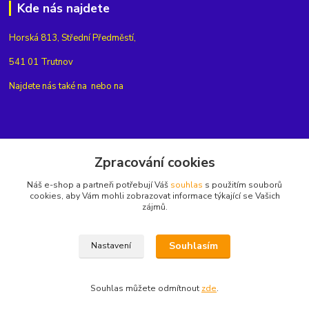
Kde nás najdete
Horská 813, Střední Předměstí,
541 01 Trutnov
Najdete nás také na
nebo na
Kontakty
Zpracování cookies
Náš e-shop a partneři potřebují Váš
souhlas
s použitím souborů
+420775654704
cookies, aby Vám mohli zobrazovat informace týkající se Vašich
zájmů.
info@eshop-rubin.cz
Souhlasím
Nastavení
Souhlas můžete odmítnout
zde
.
Vytvořeno na
Eshop-rychle.cz