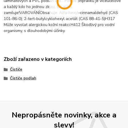
laminátových a PVC podlah atd... Použití přípravku je víceúčelové
a každý kdo ho jednou zkusí, tak si ho
zamiluje!VAROVÁNÍObsahuje: Alfa-hexyl-cinnamaldehyd (CAS
101-86-0); 2-tert-butylcyklohexyl acetát (CAS 88-41-5)H317
Může vyvolat alergickou kožní reakci.H412 Škodlivý pro vodní
organismy, s dlouhodobými účinky.
Zboží zařazeno v kategoriích
Čističe
Čističe podlah
Nepropásněte novinky, akce a
slevy!