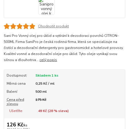
Ohodnotit produkt
Sani Pro Vonný olej pro úklid a vytírání k dezodoraci povrchů CITRON-
500ML Firma SaniPro je česká rodinná firma, která se specializuje na
čistící a dezodorační detergenty pro gastronomické a hotelové provozy.
Kvalitní vonné a dezodorační oleje pro úklid. Tyto oleje vynikají svou
silnou a dlouhotrva...
celý popis
Dostupnost
Skladem 1 ks
Měrná cena
0,25 Kč / ml
Balení
500 ml
Cena před
175 Kč
slevou
Ušetříte
49 Kč (
28
% sleva)
126 Kč
/
ks