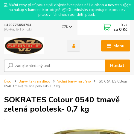
💻 Akční ceny platí pouze při objednávce přes náš e-shop a nevztahují se
na nákup v kamenné prodejně. 📦 Objednávky expedujeme pouze v
pracovních dnech pondělí–pátek.
0
ks
+420775654704
CZK
za
0 Kč
(Po-Pá, 8-16 hod.)
Menu
Hledat
Úvod
Barvy, laky na dřevo
Vrchní barvy na dřevo
SOKRATES Colour
0540 tmavě zelená pololesk- 0,7 kg
SOKRATES Colour 0540 tmavě
zelená pololesk- 0,7 kg