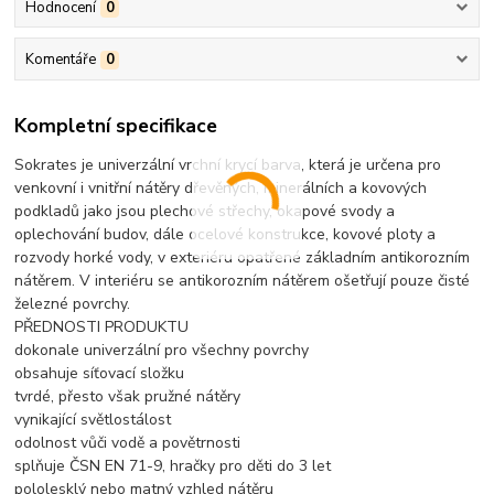
Hodnocení
0
Komentáře
0
Kompletní specifikace
Sokrates je univerzální vrchní krycí barva, která je určena pro
venkovní i vnitřní nátěry dřevěných, minerálních a kovových
podkladů jako jsou plechové střechy, okapové svody a
oplechování budov, dále ocelové konstrukce, kovové ploty a
rozvody horké vody, v exteriéru opatřené základním antikorozním
nátěrem. V interiéru se antikorozním nátěrem ošetřují pouze čisté
železné povrchy.
PŘEDNOSTI PRODUKTU
dokonale univerzální pro všechny povrchy
obsahuje síťovací složku
tvrdé, přesto však pružné nátěry
vynikající světlostálost
odolnost vůči vodě a povětrnosti
splňuje ČSN EN 71-9, hračky pro děti do 3 let
pololesklý nebo matný vzhled nátěru