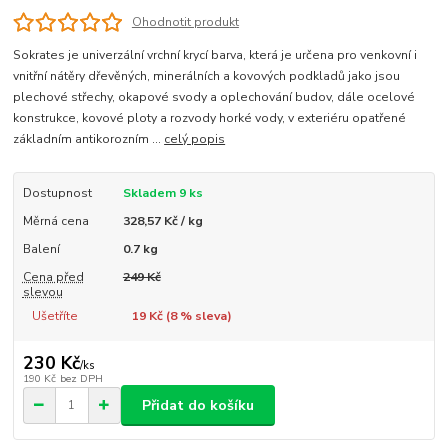
Ohodnotit produkt
Sokrates je univerzální vrchní krycí barva, která je určena pro venkovní i
vnitřní nátěry dřevěných, minerálních a kovových podkladů jako jsou
plechové střechy, okapové svody a oplechování budov, dále ocelové
konstrukce, kovové ploty a rozvody horké vody, v exteriéru opatřené
základním antikorozním ...
celý popis
Dostupnost
Skladem 9 ks
Měrná cena
328,57 Kč / kg
Balení
0.7 kg
Cena před
249 Kč
slevou
Ušetříte
19 Kč (
8
% sleva)
230 Kč
/
ks
190 Kč
bez DPH
Přidat do košíku