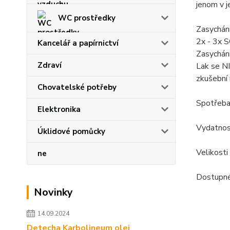
jenom v j
WC prostředky
Zasychání
2x - 3x 
Kancelář a papírnictví
Zasychání
Zdraví
Lak se NI
zkušební 
Chovatelské potřeby
Spotřeba
Elektronika
Vydatnos
Úklidové pomůcky
Velikosti
ne
Dostupné
Novinky
14.09.2024
Detecha Karbolineum olej