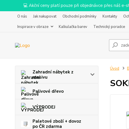
💻 Akční ceny platí pouze při objednávce přes náš e
O nás
Jak nakupovat
Obchodní podmínky
Kontakty
Oc
Inspirace v obraze
Kalkulačka barev
Technický poradce
Úvod
B
Zahradní nábytek z
masivu
SOK
Palivové dřevo
VÝPRODEJ
Paletové zboží + dovoz
po ČR zdarma