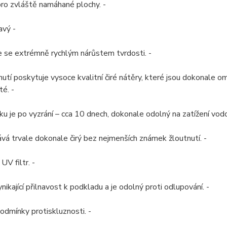
pro zvláště namáhané plochy. -
avý -
 se extrémně rychlým nárůstem tvrdosti. -
utí poskytuje vysoce kvalitní čiré nátěry, které jsou dokonale o
é. -
ku je po vyzrání – cca 10 dnech, dokonale odolný na zatížení vodo
vá trvale dokonale čirý bez nejmenších známek žloutnutí. -
UV filtr. -
nikající přilnavost k podkladu a je odolný proti odlupování. -
odmínky protiskluznosti. -