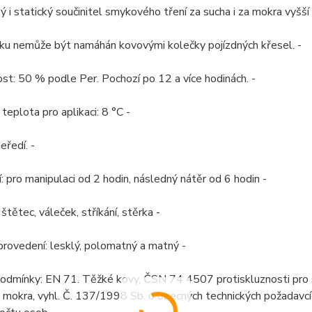
 i statický součinitel smykového tření za sucha i za mokra vyšší 
aku nemůže být namáhán kovovými kolečky pojízdných křesel. -
ost: 50 % podle Per. Pochozí po 12 a více hodinách. -
 teplota pro aplikaci: 8 °C -
eředí. -
: pro manipulaci od 2 hodin, následný nátěr od 6 hodin -
štětec, váleček, stříkání, stěrka -
rovedení: lesklý, polomatný a matný -
odmínky: EN 71. Těžké kovy, ČSN 74 4507 protiskluznosti pro s
a mokra, vyhl. Č. 137/1998 Sb. o obecných technických požadavc