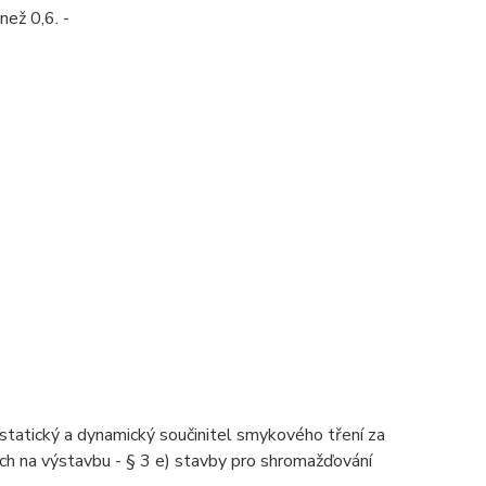
než 0,6. -
tatický a dynamický součinitel smykového tření za
ích na výstavbu - § 3 e) stavby pro shromažďování