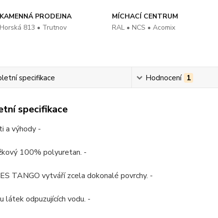
KAMENNÁ PRODEJNA
MÍCHACÍ CENTRUM
Horská 813 • Trutnov
RAL • NCS • Acomix
etní specifikace
Hodnocení
1
tní specifikace
i a výhody -
žkový 100% polyuretan. -
 TANGO vytváří zcela dokonalé povrchy. -
u látek odpuzujících vodu. -