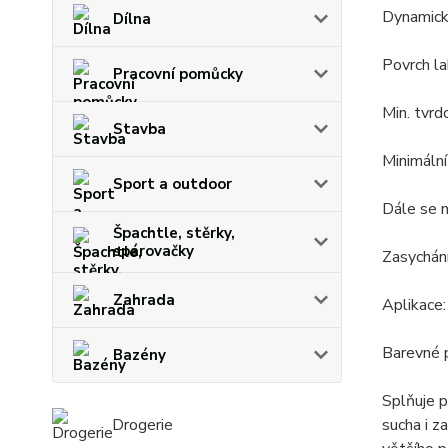
Dynamický
Dílna
Povrch l
Pracovní pomůcky
Min. tvrd
Stavba
Minimální
Sport a outdoor
Dále se n
Špachtle, stěrky,
spárovačky
Zasychání
Zahrada
Aplikace: 
Barevné p
Bazény
Splňuje p
sucha i z
Drogerie