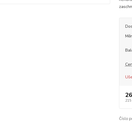
zaschnu
Dos
Měr
Bal
Cen
Uše
26
215
Číslo p