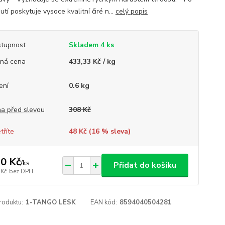
tí poskytuje vysoce kvalitní čiré n...
celý popis
tupnost
Skladem 4 ks
ná cena
433,33 Kč / kg
ení
0.6 kg
a před slevou
308 Kč
tříte
48 Kč (
16
% sleva)
0 Kč
/
ks
Přidat do košíku
 Kč
bez DPH
roduktu:
1-TANGO LESK
EAN kód:
8594040504281