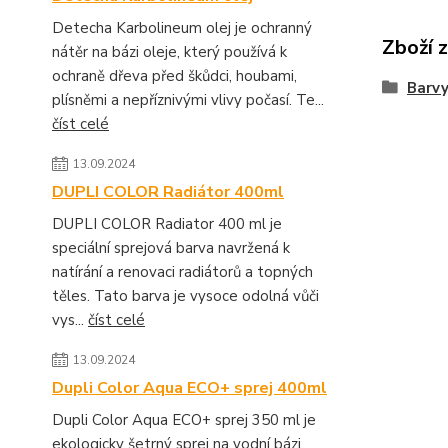
Detecha Karbolineum olej je ochranný
Zboží 
nátěr na bázi oleje, který používá k
ochraně dřeva před škůdci, houbami,
Barvy
plísněmi a nepříznivými vlivy počasí. Te...
číst celé
13.09.2024
DUPLI COLOR Radiátor 400ml
DUPLI COLOR Radiator 400 ml je
speciální sprejová barva navržená k
natírání a renovaci radiátorů a topných
těles. Tato barva je vysoce odolná vůči
vys...
číst celé
13.09.2024
Dupli Color Aqua ECO+ sprej 400ml
Dupli Color Aqua ECO+ sprej 350 ml je
ekologicky šetrný sprej na vodní bázi,