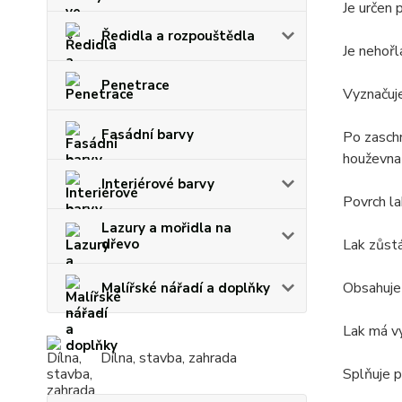
Je určen 
Ředidla a rozpouštědla
Je nehořl
Penetrace
Vyznačuje
Fasádní barvy
Po zaschn
houževnat
Interiérové barvy
Povrch la
Lazury a mořidla na
Lak zůstá
dřevo
Obsahuje 
Malířské nářadí a doplňky
Lak má vy
Dílna, stavba, zahrada
Splňuje p