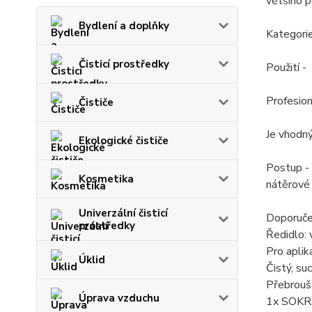
většího p
Bydlení a doplňky
Kategor
Čisticí prostředky
Použití -
Profesion
Čističe
Je vhodný
Ekologické čističe
Postup - 
Kosmetika
nátěrové 
Univerzální čisticí
Doporučen
prostředky
Ředidlo:
Pro aplik
Úklid
Čistý, su
Přebrouš
Úprava vzduchu
1x SOKRA