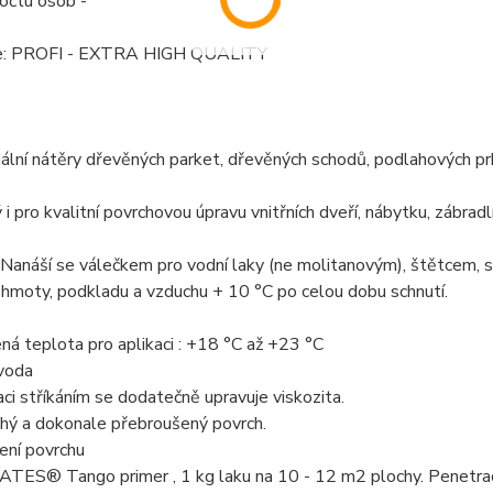
očtu osob -
ie: PROFI - EXTRA HIGH QUALITY
ální nátěry dřevěných parket, dřevěných schodů, podlahových prk
 i pro kvalitní povrchovou úpravu vnitřních dveří, nábytku, zábrad
Nanáší se válečkem pro vodní laky (ne molitanovým), štětcem, s
hmoty, podkladu a vzduchu + 10 °C po celou dobu schnutí.
á teplota pro aplikaci : +18 °C až +23 °C
 voda
aci stříkáním se dodatečně upravuje viskozita.
chý a dokonale přebroušený povrch.
ení povrchu
TES® Tango primer , 1 kg laku na 10 - 12 m2 plochy. Penetrac