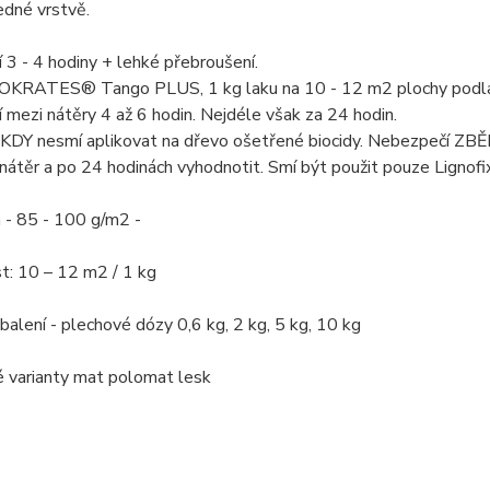
edné vrstvě.
 3 - 4 hodiny + lehké přebroušení.
SOKRATES® Tango PLUS, 1 kg laku na 10 - 12 m2 plochy podla
 mezi nátěry 4 až 6 hodin. Nejdéle však za 24 hodin.
KDY nesmí aplikovat na dřevo ošetřené biocidy. Nebezpečí ZBĚL
nátěr a po 24 hodinách vyhodnotit. Smí být použit pouze Lignofi
 - 85 - 100 g/m2 -
t: 10 – 12 m2 / 1 kg
 balení - plechové dózy 0,6 kg, 2 kg, 5 kg, 10 kg
 varianty mat polomat lesk