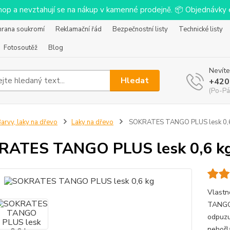
-shop a nevztahují se na nákup v kamenné prodejně. 📦 Objednávk
hrana soukromí
Reklamační řád
Bezpečnostní listy
Technické listy
Fotosoutěž
Blog
Nevíte
Hledat
+420
(Po-Pá
arvy, laky na dřevo
Laky na dřevo
SOKRATES TANGO PLUS lesk 0,
RATES TANGO PLUS lesk 0,6 k
Vlastn
TANGO 
odpuzu
nehořl