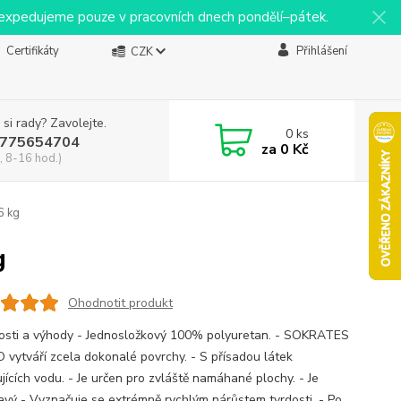
y expedujeme pouze v pracovních dnech pondělí–pátek.
Certifikáty
Přihlášení
CZK
 si rady? Zavolejte.
0
ks
775654704
za
0 Kč
, 8-16 hod.)
6 kg
g
Ohodnotit produkt
osti a výhody - Jednosložkový 100% polyuretan. - SOKRATES
vytváří zcela dokonalé povrchy. - S přísadou látek
jících vodu. - Je určen pro zvláště namáhané plochy. - Je
avý - Vyznačuje se extrémně rychlým nárůstem tvrdosti. - Po