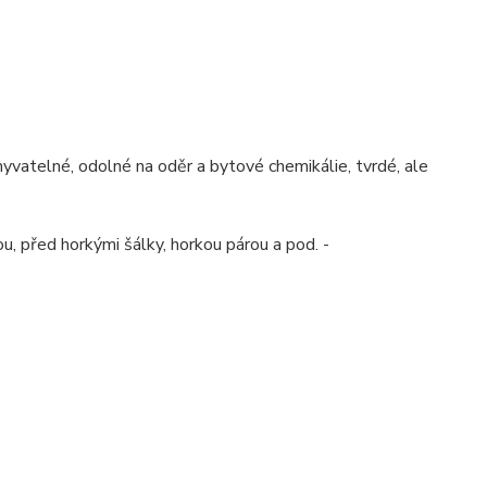
myvatelné, odolné na oděr a bytové chemikálie, tvrdé, ale
u, před horkými šálky, horkou párou a pod. -