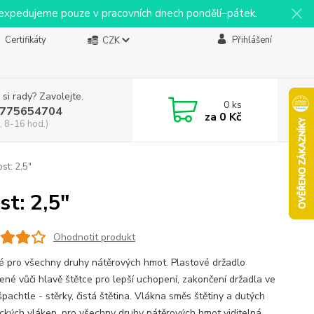
y expedujeme pouze v pracovních dnech pondělí–pátek.
Certifikáty
Přihlášení
CZK
 si rady? Zavolejte.
0
ks
775654704
za
0 Kč
, 8-16 hod.)
st: 2,5"
t: 2,5"
Ohodnotit produkt
 pro všechny druhy nátěrových hmot. Plastové držadlo
ené vůči hlavě štětce pro lepší uchopení, zakončení držadla ve
pachtle - stěrky, čistá štětina. Vlákna směs štětiny a dutých
ických vláken. pro všechny druhy nátěrových hmot viditelná