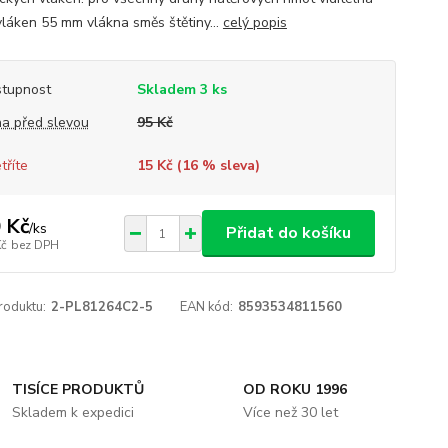
vláken 55 mm vlákna směs štětiny...
celý popis
tupnost
Skladem 3 ks
a před slevou
95 Kč
tříte
15 Kč (
16
% sleva)
 Kč
/
ks
Přidat do košíku
Kč
bez DPH
roduktu:
2-PL81264C2-5
EAN kód:
8593534811560
TISÍCE PRODUKTŮ
OD ROKU 1996
Skladem k expedici
Více než 30 let