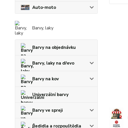
Auto-moto
Barvy, laky
Barvy na objednávku
Barvy, laky na dřevo
Barvy na kov
Univerzální barvy
Barvy ve spreji
Ředidla a rozpouštědla