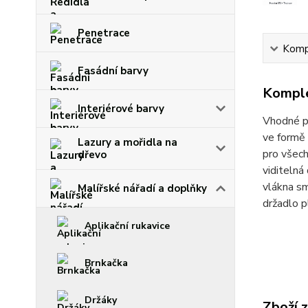
Penetrace
Kompl
Fasádní barvy
Komple
Interiérové barvy
Vhodné pr
ve formě 
Lazury a mořidla na
pro všec
dřevo
viditeln
vlákna sm
Malířské nářadí a doplňky
držadlo 
Aplikační rukavice
Brnkačka
Držáky
Zboží 