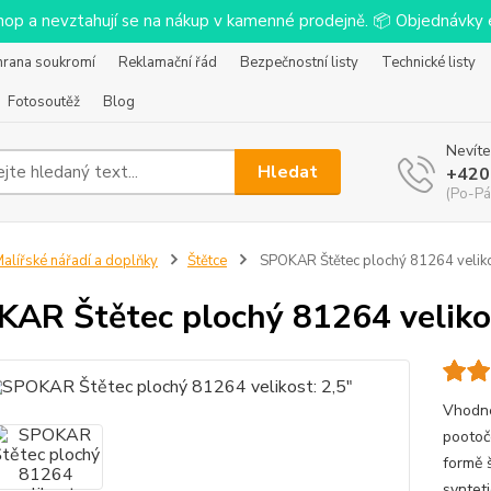
-shop a nevztahují se na nákup v kamenné prodejně. 📦 Objednávk
hrana soukromí
Reklamační řád
Bezpečnostní listy
Technické listy
Fotosoutěž
Blog
Nevíte
Hledat
+420
(Po-Pá
alířské nářadí a doplňky
Štětce
SPOKAR Štětec plochý 81264 veliko
AR Štětec plochý 81264 velikos
Vhodné
pootoč
formě š
syntet