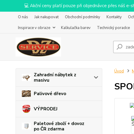
💻 Akční ceny platí pouze při objednávce přes náš e
O nás
Jak nakupovat
Obchodní podmínky
Kontakty
Oc
Inspirace v obraze
Kalkulačka barev
Technický poradce
Úvod
M
Zahradní nábytek z
masivu
SPOK
Palivové dřevo
VÝPRODEJ
Paletové zboží + dovoz
po ČR zdarma