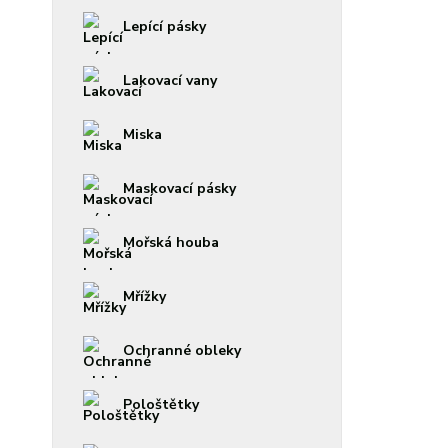
Lepící pásky
Lakovací vany
Miska
Maskovací pásky
Mořská houba
Mřížky
Ochranné obleky
Pološtětky