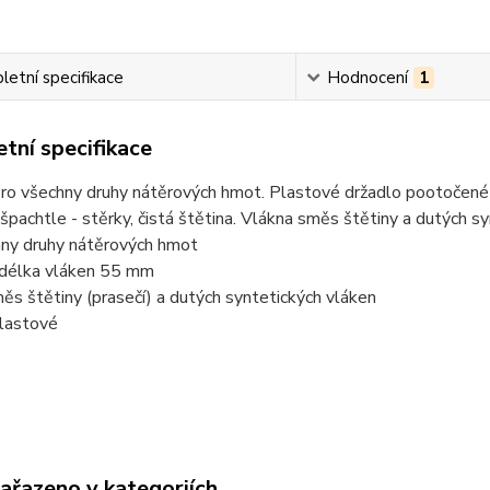
etní specifikace
Hodnocení
1
tní specifikace
o všechny druhy nátěrových hmot. Plastové držadlo pootočené vů
špachtle - stěrky, čistá štětina. Vlákna směs štětiny a dutých sy
hny druhy nátěrových hmot
á délka vláken 55 mm
ěs štětiny (prasečí) a dutých syntetických vláken
plastové
zařazeno v kategoriích