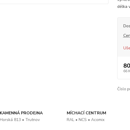
délka 
Dos
Cen
Uše
80
66 
Číslo p
KAMENNÁ PRODEJNA
MÍCHACÍ CENTRUM
Horská 813 • Trutnov
RAL • NCS • Acomix