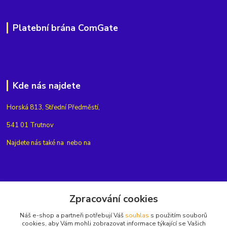
Platební brána ComGate
Kde nás najdete
Horská 813, Střední Předměstí,
541 01 Trutnov
Najdete nás také na
nebo na
Kontakty
Zpracování cookies
Náš e-shop a partneři potřebují Váš
souhlas
s použitím souborů
+420775654704
cookies, aby Vám mohli zobrazovat informace týkající se Vašich