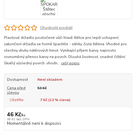
Ohodnotit produkt
Plastové držadlo pootočené vůči hlavě štětce pro lepší uchopení,
zakončení držadla ve formě špachtle - stěrky, čistá štětina. Vhodné pro
všechny druhy nátěrových hmot. Vynikající příjem barvy, naprosto
rovnoměrný přenos barvy na povrch. Dlouhá životnost, snadné čištění.
Skvělý výsledný povrch. vhodn...
celý popis
Dostupnost
Není skladem
Cena před
53 Kč
slevou
Ušetříte
7 Kč (
13
% sleva)
46 Kč
/
ks
38 Kč
bez DPH
Momentálně není k dispozici