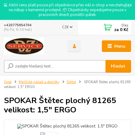
💻 Akční ceny platí pouze při objednávce přes náš e-shop a nevztahují se
na nákup v kamenné prodejně. 📦 Objednávky expedujeme pouze v
pracovních dnech pondělí–pátek.
0
ks
+420775654704
CZK
za
0 Kč
(Po-Pá, 8-16 hod.)
Menu
Hledat
Úvod
Malířské nářadí a doplňky
Štětce
SPOKAR Štětec plochý 81265
velikost: 1,5" ERGO
SPOKAR Štětec plochý 81265
velikost: 1,5" ERGO