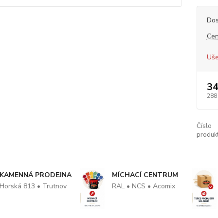
Dos
Cen
Uše
34
288
Číslo
produkt
KAMENNÁ PRODEJNA
MÍCHACÍ CENTRUM
Horská 813 • Trutnov
RAL • NCS • Acomix