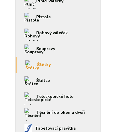
Plnící válečky
Pistole
Rohový váleček
Soupravy
Štětky
Štětce
Teleskopické hole
Těsnění do oken a dveří
Tapetovací pravítka