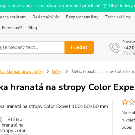
-shop a nevztahují se na nákup v kamenné prodejně. 📦 Objednávk
hrana soukromí
Reklamační řád
Bezpečnostní listy
Technické listy
Fotosoutěž
Blog
Nevíte
Hledat
+420
(Po-Pá
alířské nářadí a doplňky
Štětky
Štětka hranatá na stropy Color Ex
ka hranatá na stropy Color Ex
Na malí
rukoje
popis