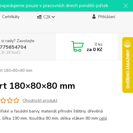
y expedujeme pouze v pracovních dnech pondělí–pátek.
Certifikáty
Přihlášení
CZK
 si rady? Zavolejte.
0
ks
775654704
za
0 Kč
, 8-16 hod.)
pert 180×80×80 mm
pert 180×80×80 mm
Ohodnotit produkt
řské a fasádní barvy, materiál přírodní štětiny, dřevěná
ť, šířka 190 mm, tloušťka 80 mm, délka vláken 80 mm
celý