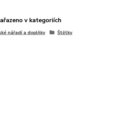
zařazeno v kategoriích
ské nářadí a doplňky
Štětky