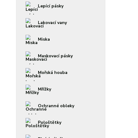
Lepící pásky
Lakovací vany
Miska
Maskovací pásky
Mořská houba
Mřížky
Ochranné obleky
Pološtětky