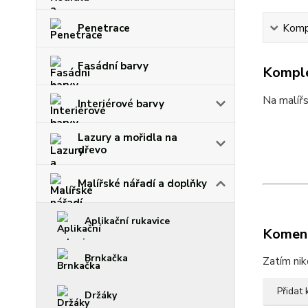
Penetrace
Kompl
Fasádní barvy
Komple
Na malířs
Interiérové barvy
Lazury a mořidla na
dřevo
Malířské nářadí a doplňky
Aplikační rukavice
Komen
Brnkačka
Zatím nik
Přidat
Držáky