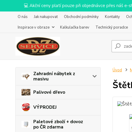
💻 Akční ceny platí pouze při objednávce přes náš e
O nás
Jak nakupovat
Obchodní podmínky
Kontakty
Oc
Inspirace v obraze
Kalkulačka barev
Technický poradce
Úvod
M
Zahradní nábytek z
masivu
Štět
Palivové dřevo
VÝPRODEJ
Paletové zboží + dovoz
po ČR zdarma