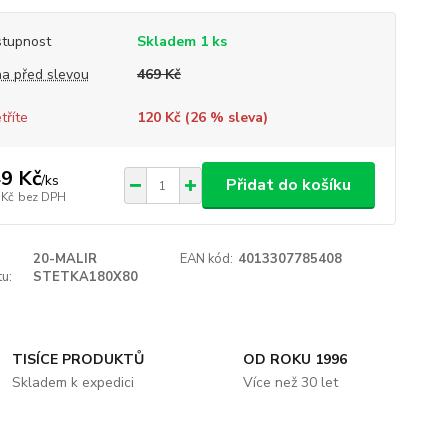
tupnost
Skladem 1 ks
a před slevou
469 Kč
tříte
120 Kč (
26
% sleva)
9 Kč
/
ks
Přidat do košíku
 Kč
bez DPH
20-MALIR
EAN kód:
4013307785408
u:
STETKA180X80
TISÍCE PRODUKTŮ
OD ROKU 1996
Skladem k expedici
Více než 30 let