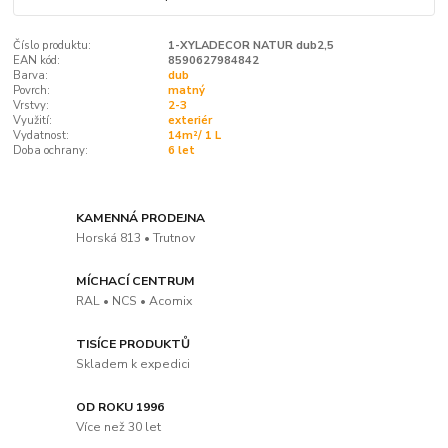
Číslo produktu:
1-XYLADECOR NATUR dub2,5
EAN kód:
8590627984842
Barva:
dub
Povrch:
matný
Vrstvy:
2-3
Využití:
exteriér
Vydatnost:
14m²/ 1 L
Doba ochrany:
6 let
KAMENNÁ PRODEJNA
Horská 813 • Trutnov
MÍCHACÍ CENTRUM
RAL • NCS • Acomix
TISÍCE PRODUKTŮ
Skladem k expedici
OD ROKU 1996
Více než 30 let