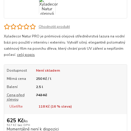
Ohodnotit produkt
Xyladecor Natur PRO je prémiová olejová středněvrstvá lazura na vodní
bázi pro použití v interiéru i exteriéru. Vytváří silný, elegantně polomatný
saténový film na povrchu dřeva, který chrání proti UV záření a nepřízním
počasí.
celý popis
Dostupnost
Není skladem
Měrná cena
250 Kč / l
Balení
2.5 l
Cena před
743 Kč
slevou
Ušetříte
118 Kč (
16
% sleva)
625 Kč
/
ks
517 Kč
bez DPH
Momentálně není k dispozici