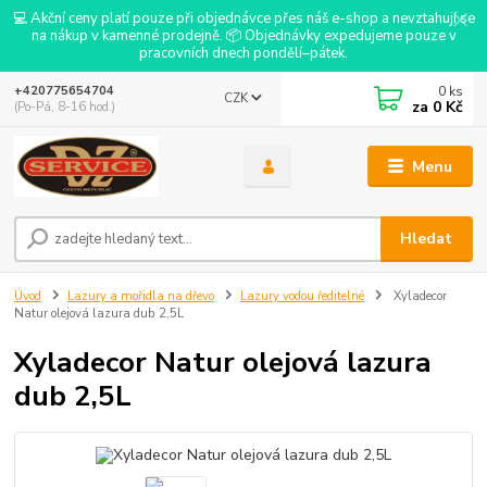
💻 Akční ceny platí pouze při objednávce přes náš e-shop a nevztahují se
na nákup v kamenné prodejně. 📦 Objednávky expedujeme pouze v
pracovních dnech pondělí–pátek.
0
ks
+420775654704
CZK
za
0 Kč
(Po-Pá, 8-16 hod.)
Menu
Hledat
Úvod
Lazury a mořidla na dřevo
Lazury vodou ředitelné
Xyladecor
Natur olejová lazura dub 2,5L
Xyladecor Natur olejová lazura
dub 2,5L