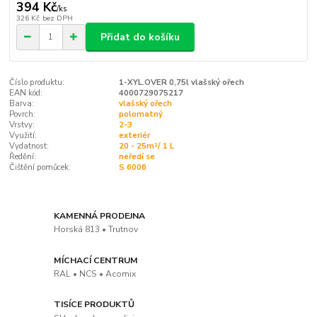
394 Kč
/
ks
326 Kč
bez DPH
Přidat do košíku
Číslo produktu:
1-XYL.OVER 0,75l vlašský ořech
EAN kód:
4000729075217
Barva:
vlašský ořech
Povrch:
polomatný
Vrstvy:
2-3
Využití:
exteriér
Vydatnost:
20 - 25m²/ 1 L
Ředění:
neředí se
Čištění pomůcek:
S 6006
KAMENNÁ PRODEJNA
Horská 813 • Trutnov
MÍCHACÍ CENTRUM
RAL • NCS • Acomix
TISÍCE PRODUKTŮ