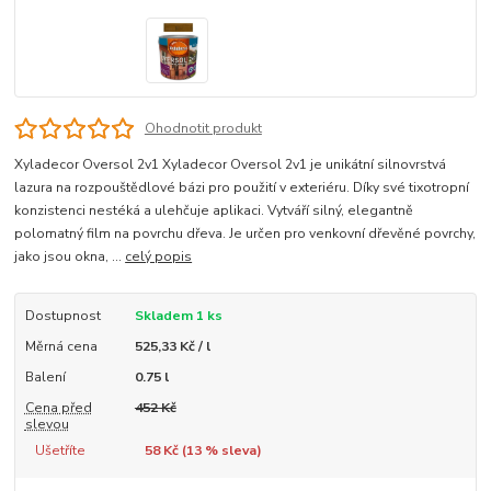
Ohodnotit produkt
Xyladecor Oversol 2v1 Xyladecor Oversol 2v1 je unikátní silnovrstvá
lazura na rozpouštědlové bázi pro použití v exteriéru. Díky své tixotropní
konzistenci nestéká a ulehčuje aplikaci. Vytváří silný, elegantně
polomatný film na povrchu dřeva. Je určen pro venkovní dřevěné povrchy,
jako jsou okna, ...
celý popis
Dostupnost
Skladem 1 ks
Měrná cena
525,33 Kč / l
Balení
0.75 l
Cena před
452 Kč
slevou
Ušetříte
58 Kč (
13
% sleva)