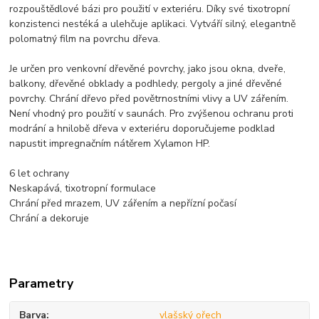
rozpouštědlové bázi pro použití v exteriéru. Díky své tixotropní
konzistenci nestéká a ulehčuje aplikaci. Vytváří silný, elegantně
polomatný film na povrchu dřeva.
Je určen pro venkovní dřevěné povrchy, jako jsou okna, dveře,
balkony, dřevěné obklady a podhledy, pergoly a jiné dřevěné
povrchy. Chrání dřevo před povětrnostními vlivy a UV zářením.
Není vhodný pro použití v saunách. Pro zvýšenou ochranu proti
modrání a hnilobě dřeva v exteriéru doporučujeme podklad
napustit impregnačním nátěrem Xylamon HP.
6 let ochrany
Neskapává, tixotropní formulace
Chrání před mrazem, UV zářením a nepřízní počasí
Chrání a dekoruje
Parametry
Barva
vlašský ořech