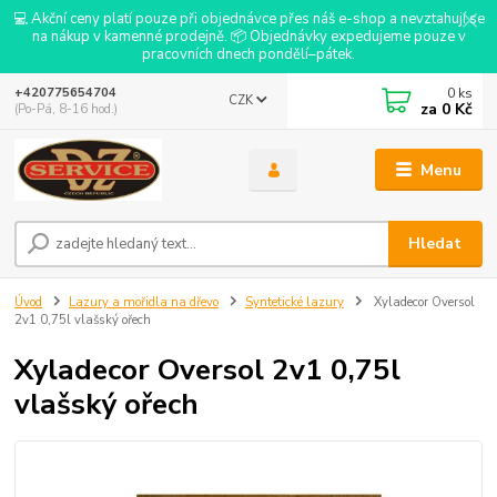
💻 Akční ceny platí pouze při objednávce přes náš e-shop a nevztahují se
na nákup v kamenné prodejně. 📦 Objednávky expedujeme pouze v
pracovních dnech pondělí–pátek.
0
ks
+420775654704
CZK
za
0 Kč
(Po-Pá, 8-16 hod.)
Menu
Hledat
Úvod
Lazury a mořidla na dřevo
Syntetické lazury
Xyladecor Oversol
2v1 0,75l vlašský ořech
Xyladecor Oversol 2v1 0,75l
vlašský ořech