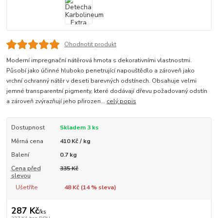
Ohodnotit produkt
Moderní impregnační nátěrová hmota s dekorativními vlastnostmi.
Působí jako účinné hluboko penetrující napouštědlo a zároveň jako
vrchní ochranný nátěr v deseti barevných odstínech. Obsahuje velmi
jemné transparentní pigmenty, které dodávají dřevu požadovaný odstín
a zároveň zvýrazňují jeho přirozen...
celý popis
Dostupnost
Skladem 3 ks
Měrná cena
410 Kč / kg
Balení
0.7 kg
Cena před
335 Kč
slevou
Ušetříte
48 Kč (
14
% sleva)
287 Kč
/
ks