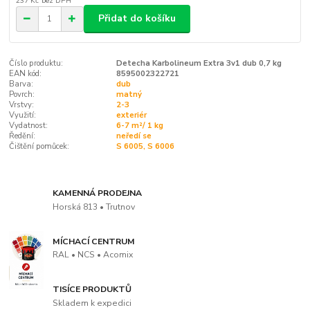
237 Kč
bez DPH
Přidat do košíku
Číslo produktu:
Detecha Karbolineum Extra 3v1 dub 0,7 kg
EAN kód:
8595002322721
Barva:
dub
Povrch:
matný
Vrstvy:
2-3
Využití:
exteriér
Vydatnost:
6-7 m²/ 1 kg
Ředění:
neředí se
Čištění pomůcek:
S 6005, S 6006
KAMENNÁ PRODEJNA
Horská 813 • Trutnov
MÍCHACÍ CENTRUM
RAL • NCS • Acomix
TISÍCE PRODUKTŮ
Skladem k expedici