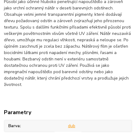
Působí jako účinné hluboko penetrující napouštědlo a zároveň
jako vrchní ochranný nátěr v deseti barevných odstínech.
Obsahuje velmi jemné transparentní pigmenty, které dodávají
dřevu požadovaný odstín a zároveň zvýrazňují jeho přirozenou
texturu. Spolu s dalšími funkčními přísadami efektivně působí proti
veškerým povětrnostním vlivům včetně UV záření. Nátěr neuzavírá
dřevo, umožňuje mu regulaci vlhkosti, nepraská a neloupe se. Po
úplném zaschnutí je zcela bez zápachu. Nátěrový film je ošetřen
biocidními látkami proti napadení mechy, plísněmi, řasami a
houbami. Bezbarvý odstín není v exteriéru samostatně
dostatečnou ochranou proti UV záření. Používá se jako
impregnační napouštědlo pod barevné odstíny nebo jako
dodatečný nátěr, který chrání předchozí vrstvy a prodlužuje jejich
životnost.
Parametry
Barva
dub