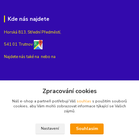
Kde nás najdete
Horská 813, Střední Předměstí,
541 01 Trutnov
Najdete nás také na
nebo na
Kontakty
Zpracování cookies
Náš e-shop a partneři potřebují Váš
souhlas
s použitím souborů
+420775654704
cookies, aby Vám mohli zobrazovat informace týkající se Vašich
zájmů.
info@eshop-rubin.cz
Souhlasím
Nastavení