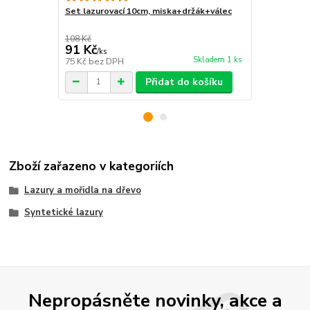
Set lazurovací 10cm, miska+držák+válec
Chemolak Sy
SYNRED 0,8 
108 Kč
90 Kč
91 Kč
76 Kč
/
ks
/
ks
Skladem 1 ks
75 Kč
bez DPH
63 Kč
bez D
Přidat do košíku
Zboží zařazeno v kategoriích
Lazury a mořidla na dřevo
Syntetické lazury
Nepropásněte novinky, akce a