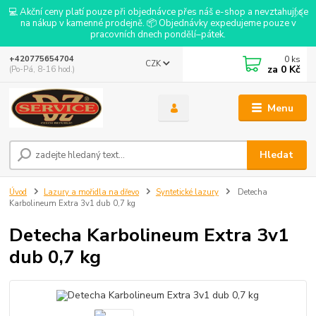
💻 Akční ceny platí pouze při objednávce přes náš e-shop a nevztahují se
na nákup v kamenné prodejně. 📦 Objednávky expedujeme pouze v
pracovních dnech pondělí–pátek.
0
ks
+420775654704
CZK
za
0 Kč
(Po-Pá, 8-16 hod.)
Menu
Hledat
Úvod
Lazury a mořidla na dřevo
Syntetické lazury
Detecha
Karbolineum Extra 3v1 dub 0,7 kg
Detecha Karbolineum Extra 3v1
dub 0,7 kg