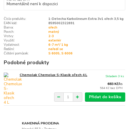
Momentálně není k dispozici
Číslo produktu:
1-Detecha Karbolineum Extra 3v1 ořech 3,5 kg
EAN kód:
8595002322691
Barva:
ořech
Povrch:
matný
Vrstvy:
2-3
Využití:
exteriér
Vydatnost:
6-7 m²/ 1 kg
Ředění:
neředí se
Čištění pomůcek:
S 6005, S 6006
Podobné produkty
Chemolak Chemolux S-Klasik ořech 4 L
Skladem 3 ks
683 Kč
/
ks
564 Kč
bez DPH
Přidat do košíku
KAMENNÁ PRODEJNA
Horská 813 • Trutnov