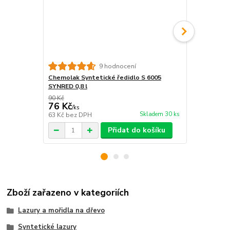
9 hodnocení
Chemolak Syntetické ředidlo S 6005
Color Exper
SYNRED 0,8 l
120×30×51 
90 Kč
139 Kč
76 Kč
120 Kč
/
ks
/
ks
Skladem 30 ks
63 Kč
bez DPH
99 Kč
bez D
Přidat do košíku
Zboží zařazeno v kategoriích
Lazury a mořidla na dřevo
Syntetické lazury