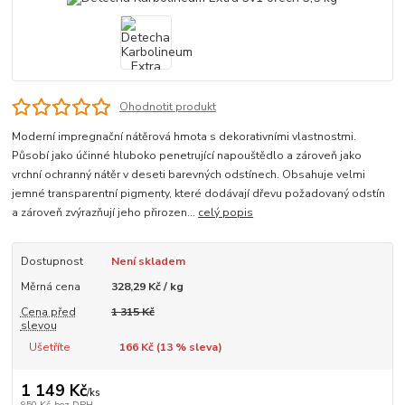
Ohodnotit produkt
Moderní impregnační nátěrová hmota s dekorativními vlastnostmi.
Působí jako účinné hluboko penetrující napouštědlo a zároveň jako
vrchní ochranný nátěr v deseti barevných odstínech. Obsahuje velmi
jemné transparentní pigmenty, které dodávají dřevu požadovaný odstín
a zároveň zvýrazňují jeho přirozen...
celý popis
Dostupnost
Není skladem
Měrná cena
328,29 Kč / kg
Cena před
1 315 Kč
slevou
Ušetříte
166 Kč (
13
% sleva)
1 149 Kč
/
ks
950 Kč
bez DPH