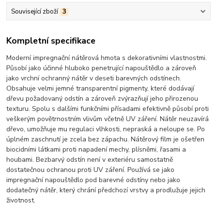
Související zboží
3
Kompletní specifikace
Moderní impregnační nátěrová hmota s dekorativními vlastnostmi.
Působí jako účinné hluboko penetrující napouštědlo a zároveň
jako vrchní ochranný nátěr v deseti barevných odstínech.
Obsahuje velmi jemné transparentní pigmenty, které dodávají
dřevu požadovaný odstín a zároveň zvýrazňují jeho přirozenou
texturu. Spolu s dalšími funkčními přísadami efektivně působí proti
veškerým povětrnostním vlivům včetně UV záření. Nátěr neuzavírá
dřevo, umožňuje mu regulaci vlhkosti, nepraská a neloupe se. Po
úplném zaschnutí je zcela bez zápachu. Nátěrový film je ošetřen
biocidními látkami proti napadení mechy, plísněmi, řasami a
houbami. Bezbarvý odstín není v exteriéru samostatně
dostatečnou ochranou proti UV záření. Používá se jako
impregnační napouštědlo pod barevné odstíny nebo jako
dodatečný nátěr, který chrání předchozí vrstvy a prodlužuje jejich
životnost.