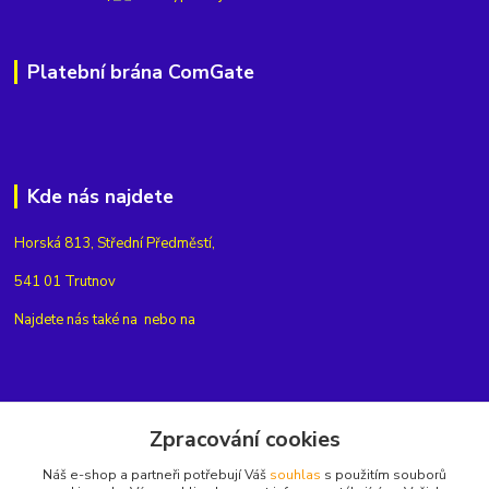
Platební brána ComGate
Kde nás najdete
Horská 813, Střední Předměstí,
541 01 Trutnov
Najdete nás také na
nebo na
Kontakty
Zpracování cookies
Náš e-shop a partneři potřebují Váš
souhlas
s použitím souborů
+420775654704