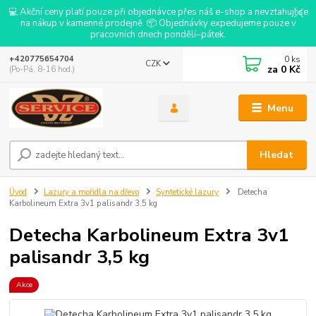
💻 Akční ceny platí pouze při objednávce přes náš e-shop a nevztahují se
na nákup v kamenné prodejně. 📦 Objednávky expedujeme pouze v
pracovních dnech pondělí–pátek.
0
ks
+420775654704
CZK
za
0 Kč
(Po-Pá, 8-16 hod.)
Menu
Hledat
Úvod
Lazury a mořidla na dřevo
Syntetické lazury
Detecha
Karbolineum Extra 3v1 palisandr 3,5 kg
Detecha Karbolineum Extra 3v1
palisandr 3,5 kg
Akce