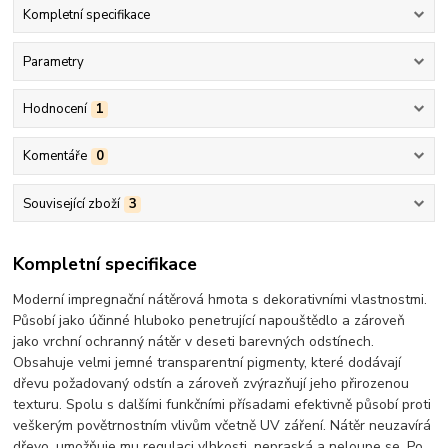
Kompletní specifikace
Parametry
Hodnocení
1
Komentáře
0
Související zboží
3
Kompletní specifikace
Moderní impregnační nátěrová hmota s dekorativními vlastnostmi.
Působí jako účinné hluboko penetrující napouštědlo a zároveň
jako vrchní ochranný nátěr v deseti barevných odstínech.
Obsahuje velmi jemné transparentní pigmenty, které dodávají
dřevu požadovaný odstín a zároveň zvýrazňují jeho přirozenou
texturu. Spolu s dalšími funkčními přísadami efektivně působí proti
veškerým povětrnostním vlivům včetně UV záření. Nátěr neuzavírá
dřevo, umožňuje mu regulaci vlhkosti, nepraská a neloupe se. Po