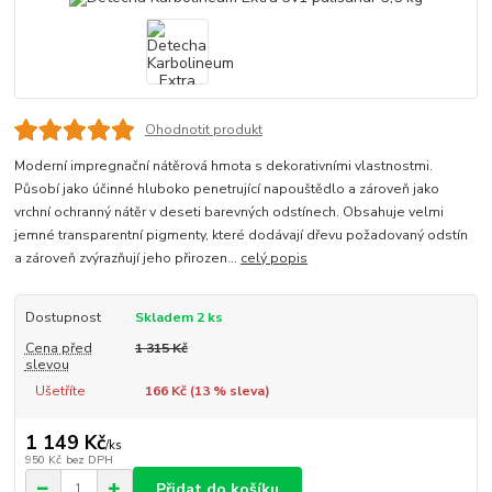
Ohodnotit produkt
Moderní impregnační nátěrová hmota s dekorativními vlastnostmi.
Působí jako účinné hluboko penetrující napouštědlo a zároveň jako
vrchní ochranný nátěr v deseti barevných odstínech. Obsahuje velmi
jemné transparentní pigmenty, které dodávají dřevu požadovaný odstín
a zároveň zvýrazňují jeho přirozen...
celý popis
Dostupnost
Skladem 2 ks
Cena před
1 315 Kč
slevou
Ušetříte
166 Kč (
13
% sleva)
1 149 Kč
/
ks
950 Kč
bez DPH
Přidat do košíku