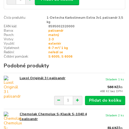
Číslo produktu:
1-Detecha Karbolineum Extra 3v1 palisandr 3,5
kg
EAN kód:
8595002320000
Barva:
palisandr
Povrch:
matný
Vrstvy:
2-3
Využití:
exteriér
Vydatnost:
6-7 m²/ 1 kg
Ředění:
neředí se
Čištění pomůcek:
S 6005, S 6006
Podobné produkty
Luxol Originál 3 l palisandr
Skladem 1 ks
566 Kč
/
ks
468 Kč
bez DPH
Přidat do košíku
Chemolak Chemolux S-Klasik S-1040 4
Skladem 2 ks
l palisandr
814 Kč
/
ks