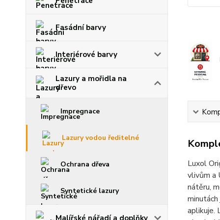
Penetrace
Fasádní barvy
Interiérové barvy
Lazury a mořidla na
dřevo
Impregnace
Kompl
Lazury vodou ředitelné
Komple
Luxol Ori
Ochrana dřeva
vlivům a 
nátěru, m
Syntetické lazury
minutách 
aplikuje.
Malířské nářadí a doplňky