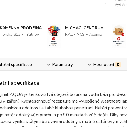
Vydatn
KAMENNÁ PRODEJNA
MÍCHACÍ CENTRUM
Horská 813 • Trutnov
RAL • NCS • Acomix
etní specifikace
Parametry
Hodnocení
0
tní specifikace
ginal AQUA je tenkovrstvá olejová lazura na vodní bázi pro deko
UV záření. Rychleschnoucí receptura má vylepšené vlastnosti j
echanickou odolnost a také hlubokou penetraci. Nabízí preventivn
je nátěr odolný vůči prachu a po 90 minutách vůči dešti. Díky no
 Lazura vyniká stálými barevnými odstíny s matně saténovým vz