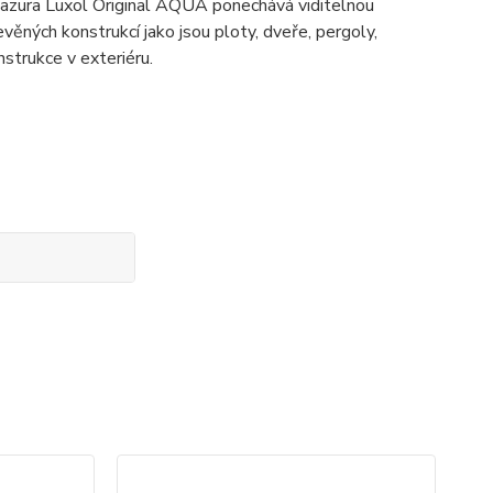
 lazura Luxol Original AQUA ponechává viditelnou
věných konstrukcí jako jsou ploty, dveře, pergoly,
nstrukce v exteriéru.