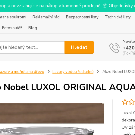
-shop a nevztahují se na nákup v kamenné prodejně. 📦 Objednávk
hrana soukromí
Reklamační řád
Bezpečnostní listy
Technické listy
Fotosoutěž
Blog
Nevíte
Hledat
+420
(Po-Pá
azury a mořidla na dřevo
Lazury vodou ředitelné
Akzo Nobel LUXOL
 Nobel LUXOL ORIGINAL AQUA 
Luxol 
dekora
UV zář
zvýšen