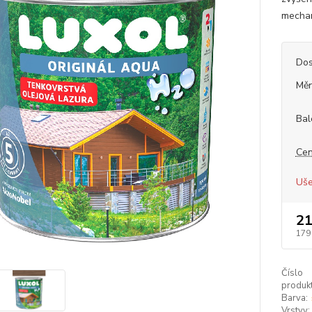
mechan
Dos
Měr
Bal
Cen
Uše
21
179
Číslo
produkt
Barva:
Vrstvy: