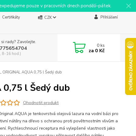
y expedujeme pouze v pracovních dnech pondělí–pátek.
Certifikáty
Přihlášení
CZK
 si rady? Zavolejte.
0
ks
775654704
za
0 Kč
, 8-16 hod.)
 ORIGINAL AQUA 0,75 l Šedý dub
0,75 l Šedý dub
Ohodnotit produkt
Original AQUA je tenkovrstvá olejová lazura na vodní bázi pro
tivní nátěry na dřevo s ochranou proti povětrnostním vlivům a
ení. Rychleschnoucí receptura má vylepšené vlastnosti jako
ou vodoodpudivost, vysokou přilnavost dalšího nátěru,