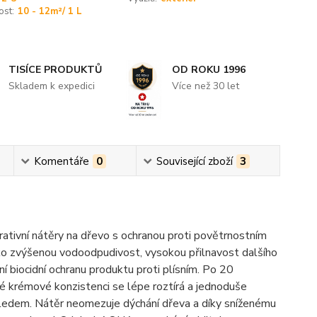
ost:
10 - 12m²/ 1 L
TISÍCE PRODUKTŮ
OD ROKU 1996
Skladem k expedici
Více než 30 let
Komentáře
0
Související zboží
3
rativní nátěry na dřevo s ochranou proti povětrnostním
ako zvýšenou vodoodpudivost, vysokou přilnavost dalšího
í biocidní ochranu produktu proti plísním. Po 20
vé krémové konzistenci se lépe roztírá a jednoduše
hledem. Nátěr neomezuje dýchání dřeva a díky sníženému