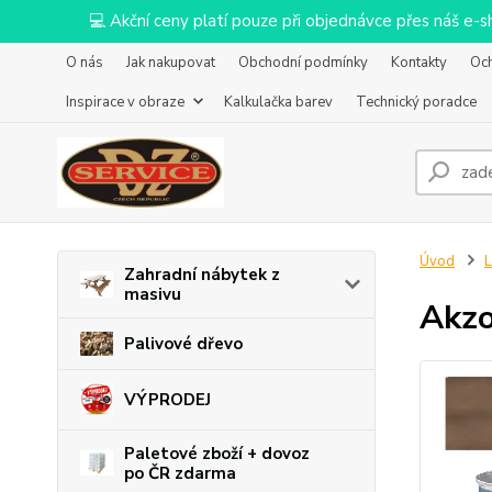
💻 Akční ceny platí pouze při objednávce přes náš e
O nás
Jak nakupovat
Obchodní podmínky
Kontakty
Oc
Inspirace v obraze
Kalkulačka barev
Technický poradce
Úvod
L
Zahradní nábytek z
masivu
Akzo
Palivové dřevo
VÝPRODEJ
Paletové zboží + dovoz
po ČR zdarma