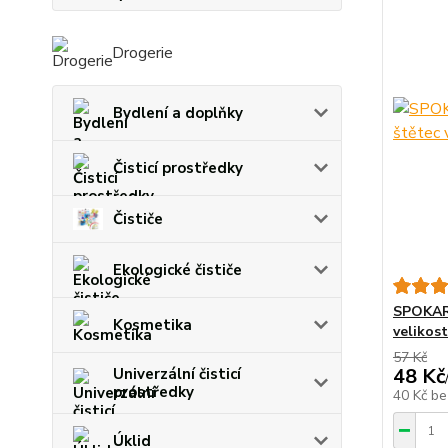
Drogerie
Bydlení a doplňky
Čisticí prostředky
Čističe
Ekologické čističe
SPOKAR 
Kosmetika
velikost
57 Kč
48 Kč
Univerzální čisticí
prostředky
40 Kč
be
Úklid