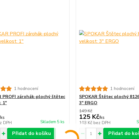
1 hodnocení
1 hodnocení
PROFI zárohák-plochý štětec
SPOKAR Štětec plochý 81265
: 1"
3" ERGO
149 Kč
125 Kč
/
ks
/
ks
Skladem 5 ks
S
z DPH
103 Kč
bez DPH
Přidat do košíku
Přidat do ko