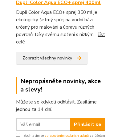
Dupli Color Aqua ECO+ sprej 400ml
Dupli Color Aqua ECO+ sprej 350 ml je
ekologicky šetrný sprej na vodní bázi,
určený pro malování a úpravu různých
povrchů. Díky svému složení s nízkým...
číst
celé
Zobrazit všechny novinky
Nepropásněte novinky, akce
a slevy!
Můžete se kdykoli odhlásit. Zasíláme
jednou za 14 dní.
Přihlásit se
Souhlasím se
zpracováním osobních údajů
za účelem