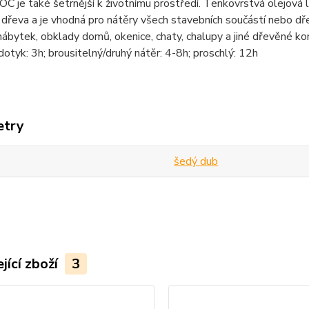
C je také šetrnější k životnímu prostředí. Tenkovrstvá olejová
 dřeva a je vhodná pro nátěry všech stavebních součástí nebo dře
nábytek, obklady domů, okenice, chaty, chalupy a jiné dřevěné ko
dotyk: 3h; brousitelný/druhý nátěr: 4-8h; proschlý: 12h
etry
šedý dub
jící zboží
3