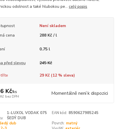
ickou odolnost a také hlubokou pe...
celý popis
tupnost
Není skladem
ná cena
288 Kč / l
ení
0.75 l
a před slevou
245 Kč
tříte
29 Kč (
12
% sleva)
6 Kč
/
ks
Momentálně není k dispozici
 Kč
bez DPH
1-LUXOL VODAK 075
EAN kód:
8590627985245
u:
ŠEDÝ DUB
šedý dub
Povrch:
matný
2-3
Využití:
exteriér