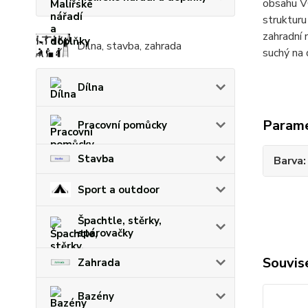
obsahu VO
strukturu
zahradní 
Dílna, stavba, zahrada
suchý na 
Dílna
Param
Pracovní pomůcky
Stavba
Barva
Sport a outdoor
Špachtle, stěrky,
spárovačky
Souvise
Zahrada
Bazény