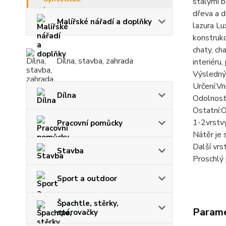
stálými 
dřeva a d
Malířské nářadí a doplňky
lazura Lu
konstrukc
chaty, ch
Dílna, stavba, zahrada
interiéru
Výsledný
Určení:Vni
Dílna
Odolnost
Ostatní:O
1-2vrstvy
Pracovní pomůcky
Nátěr je 
Další vr
Stavba
Proschlý 
Sport a outdoor
Špachtle, stěrky,
Param
spárovačky