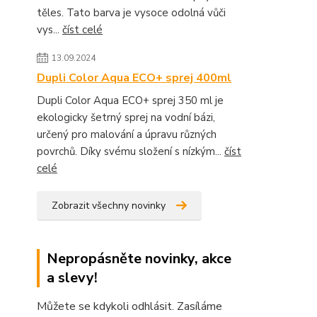
těles. Tato barva je vysoce odolná vůči
vys...
číst celé
13.09.2024
Dupli Color Aqua ECO+ sprej 400ml
Dupli Color Aqua ECO+ sprej 350 ml je
ekologicky šetrný sprej na vodní bázi,
určený pro malování a úpravu různých
povrchů. Díky svému složení s nízkým...
číst
celé
Zobrazit všechny novinky
Nepropásněte novinky, akce
a slevy!
Můžete se kdykoli odhlásit. Zasíláme