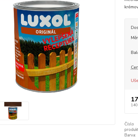
krémové
Dos
Měr
Bal
Cen
Uše
17
140
Číslo
produkt
Barva: