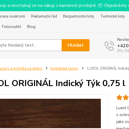
-shop a nevztahují se na nákup v kamenné prodejně. 📦 Objednávk
hrana soukromí
Reklamační řád
Bezpečnostní listy
Technické listy
Fotosoutěž
Blog
Nevíte
Hledat
+420
(Po-Pá
azury a mořidla na dřevo
Syntetické lazury
LUXOL ORIGINÁL Indický 
L ORIGINÁL Indický Týk 0,75 l
Luxol 
s ochr
jako z
mechan