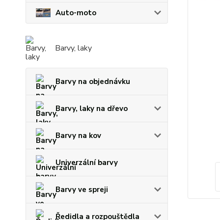
Auto-moto
Barvy, laky
Barvy na objednávku
Barvy, laky na dřevo
Barvy na kov
Univerzální barvy
Barvy ve spreji
Ředidla a rozpouštědla