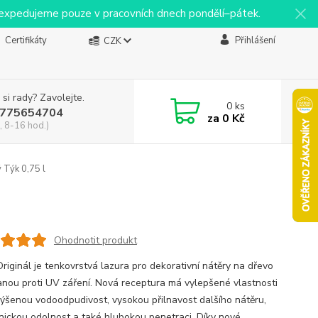
y expedujeme pouze v pracovních dnech pondělí–pátek.
Certifikáty
Přihlášení
CZK
 si rady? Zavolejte.
0
ks
775654704
za
0 Kč
, 8-16 hod.)
Týk 0,75 l
Ohodnotit produkt
Originál je tenkovrstvá lazura pro dekorativní nátěry na dřevo
anou proti UV záření. Nová receptura má vylepšené vlastnosti
výšenou vodoodpudivost, vysokou přilnavost dalšího nátěru,
ickou odolnost a také hlubokou penetraci. Díky nové