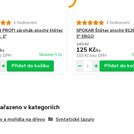
1 hodnocení
1 hodnocení
PROFI zárohák-plochý štětec
SPOKAR Štětec plochý 81265
: 1"
3" ERGO
149 Kč
125 Kč
/
ks
/
ks
Skladem 5 ks
S
z DPH
103 Kč
bez DPH
Přidat do košíku
Přidat do ko
zařazeno v kategoriích
y a mořidla na dřevo
Syntetické lazury