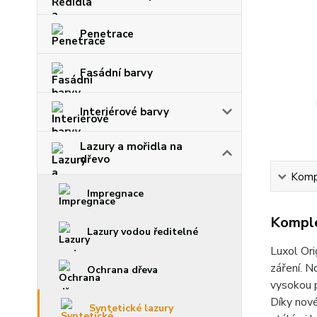
Penetrace
Fasádní barvy
Interiérové barvy
Lazury a mořidla na
dřevo
Kompl
Impregnace
Komple
Lazury vodou ředitelné
Luxol Ori
záření. N
Ochrana dřeva
vysokou p
Díky nové
Syntetické lazury