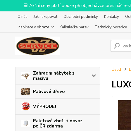
💻 Akční ceny platí pouze při objednávce přes náš e
O nás
Jak nakupovat
Obchodní podmínky
Kontakty
Oc
Inspirace v obraze
Kalkulačka barev
Technický poradce
Úvod
L
Zahradní nábytek z
masivu
LUXO
Palivové dřevo
VÝPRODEJ
Paletové zboží + dovoz
po ČR zdarma