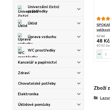
Univerzální čisticí
prostředky
Úklid
SPOKAR 
velikost
57 Kč
Úprava vzduchu
48 Kč
40 Kč
be
WC prostředky
Kancelář a papírnictví
Zdraví
Chovatelské potřeby
Zboží 
Elektronika
Lazur
Úklidové pomůcky