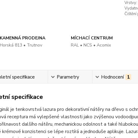
Vrstvy:
Vydatn
Čištění
KAMENNÁ PRODEJNA
MÍCHACÍ CENTRUM
Horská 813 • Trutnov
RAL • NCS • Acomix
etní specifikace
Parametry
Hodnocení
1
tní specifikace
ginál je tenkovrstvá lazura pro dekorativní nátěry na dřevo s och
ová receptura má vylepšené vlastnosti jako zvýšenou vodoodpud
řilnavost dalšího nátěru, mechanickou odolnost a také hlubokou
 krémové konzistenci se lépe roztírá a jednoduše aplikuje. Lazur