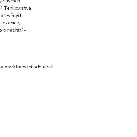
e dýchání
dí. Tenkovrstvá
o dřevěných
, okenice,
ro natírání v
á a povětrnostní odolnost