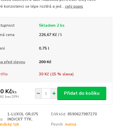
 konzistenci se lépe roztírá a jed...
celý popis
tupnost
Skladem 2 ks
ná cena
226,67 Kč / l
ení
0.75 l
a před slevou
200 Kč
tříte
30 Kč (
15
% sleva)
0 Kč
/
ks
Přidat do košíku
 Kč
bez DPH
1-LUXOL OR.075
EAN kód:
8590627987270
u:
INDICKÝ TÝK.
indický týk
Povrch:
matný