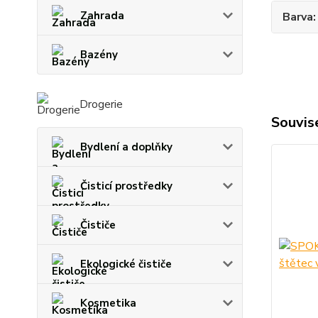
Zahrada
Barva
Bazény
Drogerie
Souvise
Bydlení a doplňky
Čisticí prostředky
Čističe
Ekologické čističe
Kosmetika