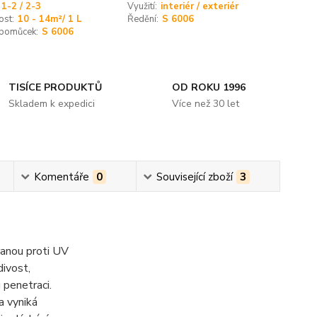
1-2 / 2-3
Využití:
interiér / exteriér
ost:
10 - 14m²/ 1 L
Ředění:
S 6006
 pomůcek:
S 6006
TISÍCE PRODUKTŮ
OD ROKU 1996
Skladem k expedici
Více než 30 let
Komentáře
0
Související zboží
3
ranou proti UV
ivost,
 penetraci.
a vyniká