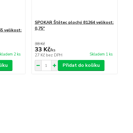
SPOKAR Štětec plochý 81264 velikost:
0,75"
 velikost:
38 Kč
33 Kč
/
ks
kladem 2 ks
Skladem 1 ks
27 Kč
bez DPH
šíku
Přidat do košíku