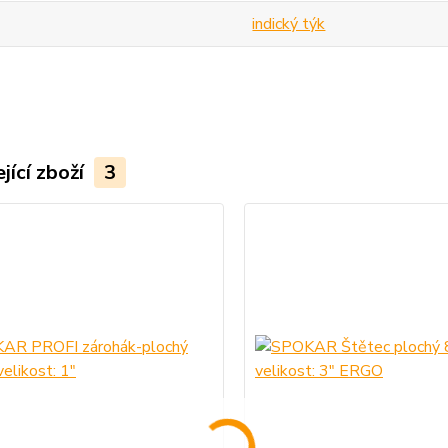
indický týk
jící zboží
3