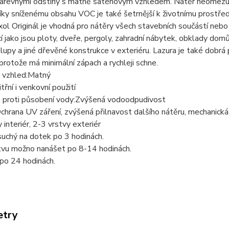
barevnými odstíny s matně saténovým vzhledem. Nátěr neomezuj
íky sníženému obsahu VOC je také šetrnější k životnímu prostře
xol Originál je vhodná pro nátěry všech stavebních součástí neb
í jako jsou ploty, dveře, pergoly, zahradní nábytek, obklady domů
alupy a jiné dřevěné konstrukce v exteriéru. Lazura je také dobrá p
, protože má minimální zápach a rychleji schne.
 vzhled:Matný
třní i venkovní použití
 proti působení vody:Zvýšená vodoodpudivost
chrana UV záření, zvýšená přilnavost dalšího nátěru, mechanick
 interiér, 2-3 vrstvy exteriér
suchý na dotek po 3 hodinách.
stvu možno nanášet po 8-14 hodinách.
po 24 hodinách.
etry