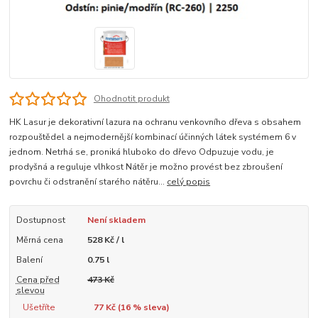
Ohodnotit produkt
HK Lasur je dekorativní lazura na ochranu venkovního dřeva s obsahem
rozpouštědel a nejmodernější kombinací účinných látek systémem 6 v
jednom. Netrhá se, proniká hluboko do dřevo Odpuzuje vodu, je
prodyšná a reguluje vlhkost Nátěr je možno provést bez zbroušení
povrchu či odstranění starého nátěru...
celý popis
Dostupnost
Není skladem
Měrná cena
528 Kč / l
Balení
0.75 l
Cena před
473 Kč
slevou
Ušetříte
77 Kč (
16
% sleva)