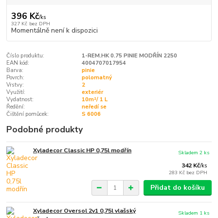
396 Kč
/
ks
327 Kč
bez DPH
Momentálně není k dispozici
Číslo produktu:
1-REM.HK 0.75 PINIE MODŘÍN 2250
EAN kód:
4004707017954
Barva:
pinie
Povrch:
polomatný
Vrstvy:
2
Využití:
exteriér
Vydatnost:
10m²/ 1 L
Ředění:
neředí se
Čištění pomůcek:
S 6006
Podobné produkty
Xyladecor Classic HP 0,75l modřín
Skladem 2 ks
342 Kč
/
ks
283 Kč
bez DPH
Přidat do košíku
Xyladecor Oversol 2v1 0,75l vlašský
Skladem 1 ks