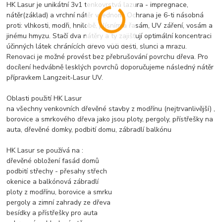
HK Lasur je unikátní 3v1 tenkovrstvá lazura - impregnace,
nátěr(základ) a vrchní nátěr v jednom. Ochrana je 6-ti násobná
proti: vlhkosti, modři, hnilobě, plísním a řasám, UV záření, vosám a
jinému hmyzu. Stačí dva nátěry a ty zajišťují optimální koncentraci
účinných látek chránících dřevo vůči dešti, slunci a mrazu.
Renovaci je možné provést bez přebrušování povrchu dřeva. Pro
docílení hedvábně lesklých povrchů doporučujeme následný nátěr
přípravkem Langzeit-Lasur UV.
Oblasti použití HK Lasur
na všechny venkovních dřevěné stavby z modřínu (nejtrvanlivější) ,
borovice a smrkového dřeva jako jsou ploty, pergoly, přístřešky na
auta, dřevěné domky, podbití domu, zábradlí balkónu
HK Lasur se používá na :
dřevěné obložení fasád domů
podbití střechy - přesahy střech
okenice a balkónová zábradlí
ploty z modřínu, borovice a smrku
pergoly a zimní zahrady ze dřeva
besídky a přístřešky pro auta