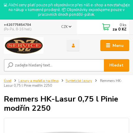
💻 Akční ceny platí pouze při objednávce přes náš e-shop a nevztahují se
na nákup v kamenné prodejně. 📦 Objednávky expedujeme pouze v
pracovních dnech pondělí–pátek.
0
ks
+420775654704
CZK
za
0 Kč
(Po-Pá, 8-16 hod.)
Menu
Hledat
Úvod
Lazury a mořidla na dřevo
Syntetické lazury
Remmers HK-
Lasur 0,75 l Pinie modřín 2250
Remmers HK-Lasur 0,75 l Pinie
modřín 2250