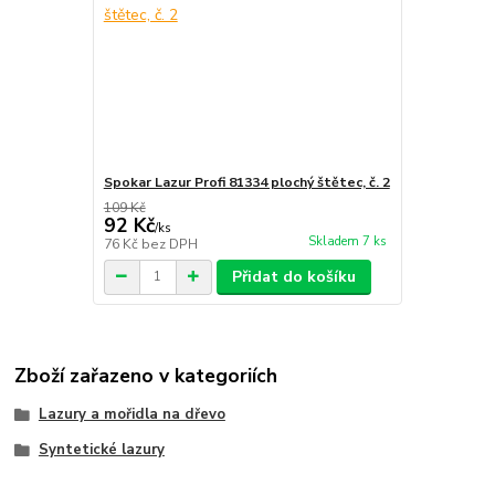
Spokar Lazur Profi 81334 plochý štětec, č. 2
109 Kč
92 Kč
/
ks
Skladem 7 ks
76 Kč
bez DPH
Přidat do košíku
Zboží zařazeno v kategoriích
Lazury a mořidla na dřevo
Syntetické lazury