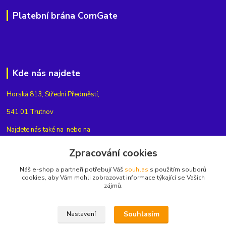
Platební brána ComGate
Kde nás najdete
Horská 813, Střední Předměstí,
541 01 Trutnov
Najdete nás také na
nebo na
Zpracování cookies
Náš e-shop a partneři potřebují Váš
souhlas
s použitím souborů
cookies, aby Vám mohli zobrazovat informace týkající se Vašich
Kontakty
zájmů.
+420775654704
Souhlasím
Nastavení